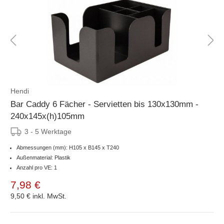
Hendi
Bar Caddy 6 Fächer - Servietten bis 130x130mm -
240x145x(h)105mm
3 - 5 Werktage
Abmessungen (mm): H105 x B145 x T240
Außenmaterial: Plastik
Anzahl pro VE: 1
7,98 €
9,50 €
inkl. MwSt.