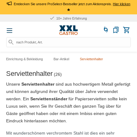
Entdecken Sie unsere ProSelect-Bestseller jetzt zum Aktionspreis.
Hier klicken
*
10+ Jahre Erfahrung
nach Produkt, Art.-Nr., Ma
Einrichtung & Bekleidung
Bar-Artikel
Serviettenhalter
Serviettenhalter
(26)
Unsere
Serviettenhalter
sind aus hochwertigem Metall gefertigt
und können aufgrund ihrer Qualität über Jahre verwendet
werden. Ein
Serviettenständer
für Papierservietten sollte kein
Luxus sein, wenn Sie Ihr Geschäft den ganzen Tag über für
Gäste geöffnet haben oder mit einem Imbiss einen guten
Eindruck hinterlassen möchten.
Mit wunderschönem verchromtem Stahl ist dies ein sehr