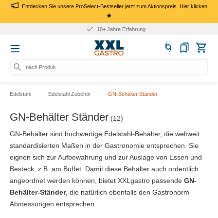
Entdecken Sie unsere ProSelect-Bestseller jetzt zum Aktionspreis.
Hier klicken
*
10+ Jahre Erfahrung
nach Produkt, Art.
Edelstahl
Edelstahl Zubehör
GN-Behälter Ständer
GN-Behälter Ständer
(12)
GN-Behälter sind hochwertige Edelstahl-Behälter, die weltweit
standardisierten Maßen in der Gastronomie entsprechen. Sie
eignen sich zur Aufbewahrung und zur Auslage von Essen und
Besteck, z.B. am Buffet. Damit diese Behälter auch ordentlich
angeordnet werden können, bietet XXLgastro passende
GN-
Behälter-Ständer
, die natürlich ebenfalls den Gastronorm-
Abmessungen entsprechen.