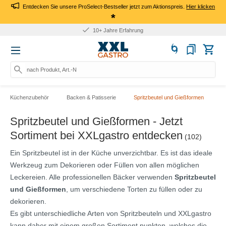
Entdecken Sie unsere ProSelect-Bestseller jetzt zum Aktionspreis.
Hier klicken
*
10+ Jahre Erfahrung
nach Produkt, Art.-Nr., Marke
Küchenzubehör
Backen & Patisserie
Spritzbeutel und Gießformen
Spritzbeutel und Gießformen - Jetzt
Sortiment bei XXLgastro entdecken
(102)
Ein Spritzbeutel ist in der Küche unverzichtbar. Es ist das ideale
Werkzeug zum Dekorieren oder Füllen von allen möglichen
Leckereien. Alle professionellen Bäcker verwenden
Spritzbeutel
und Gießformen
, um verschiedene Torten zu füllen oder zu
dekorieren.
Es gibt unterschiedliche Arten von Spritzbeuteln und XXLgastro
kann daher mit einem großen Sortiment punkten, welches die