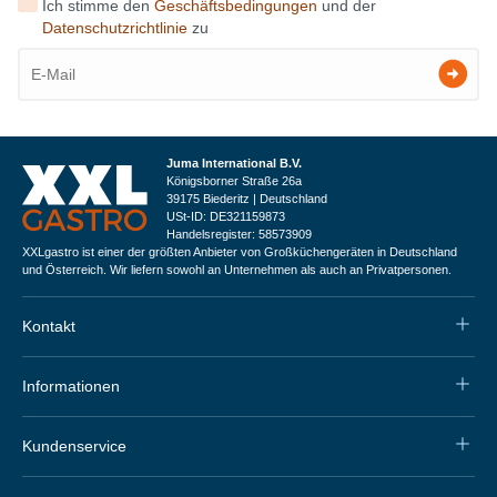
Ich stimme den
Geschäftsbedingungen
und der
Datenschutzrichtlinie
zu
Juma International B.V.
Königsborner Straße 26a
39175 Biederitz | Deutschland
USt-ID: DE321159873
Handelsregister: 58573909
XXLgastro ist einer der größten Anbieter von Großküchengeräten in Deutschland
und Österreich. Wir liefern sowohl an Unternehmen als auch an Privatpersonen.
Kontakt
Informationen
Kundenservice