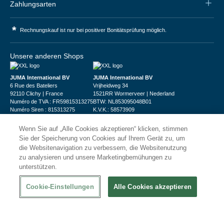
Zahlungsarten
*
Rechnungskauf ist nur bei positiver Bonitätsprüfung möglich.
Unsere anderen Shops
JUMA International BV
JUMA International BV
6 Rue des Bateliers
Vrijheidweg 34
92110 Clichy | France
1521RR Wormerveer | Nederland
Numéro de TVA : FR59815313275
BTW: NL853095048B01
Numéro Siren : 815313275
K.V.K.: 58573909
Wenn Sie auf „Alle Cookies akzeptieren“ klicken, stimmen
Sie der Speicherung von Cookies auf Ihrem Gerät zu, um
die Websitenavigation zu verbessern, die Websitenutzung
zu analysieren und unsere Marketingbemühungen zu
unterstützen.
© 2026
XXLgastro
Datenschutz
Impressum
AGB
Cookie-Einstellungen
Alle Cookies akzeptieren