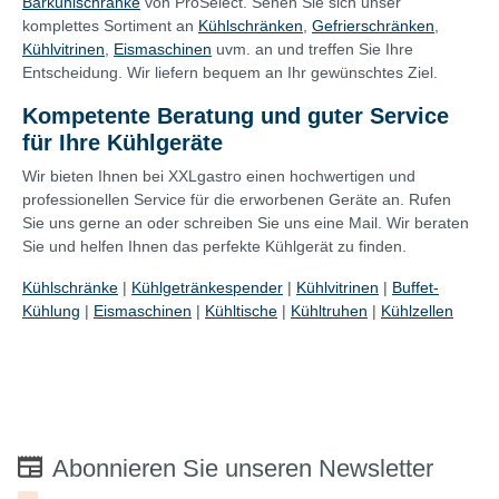
Barkühlschränke
von ProSelect. Sehen Sie sich unser
komplettes Sortiment an
Kühlschränken
,
Gefrierschränken
,
Kühlvitrinen
,
Eismaschinen
uvm. an und treffen Sie Ihre
Entscheidung. Wir liefern bequem an Ihr gewünschtes Ziel.
Kompetente Beratung und guter Service
für Ihre Kühlgeräte
Wir bieten Ihnen bei XXLgastro einen hochwertigen und
professionellen Service für die erworbenen Geräte an. Rufen
Sie uns gerne an oder schreiben Sie uns eine Mail. Wir beraten
Sie und helfen Ihnen das perfekte Kühlgerät zu finden.
Kühlschränke
|
Kühlgetränkespender
|
Kühlvitrinen
|
Buffet-
Kühlung
|
Eismaschinen
|
Kühltische
|
Kühltruhen
|
Kühlzellen
Abonnieren Sie unseren Newsletter