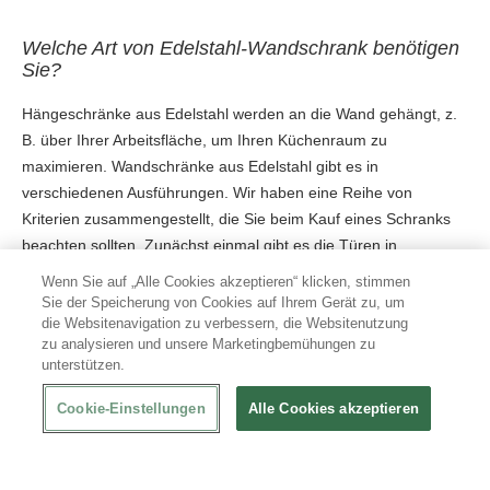
Welche Art von Edelstahl-Wandschrank benötigen
Sie?
Hängeschränke aus Edelstahl werden an die Wand gehängt, z.
B. über Ihrer Arbeitsfläche, um Ihren Küchenraum zu
maximieren. Wandschränke aus Edelstahl gibt es in
verschiedenen Ausführungen. Wir haben eine Reihe von
Kriterien zusammengestellt, die Sie beim Kauf eines Schranks
beachten sollten. Zunächst einmal gibt es die Türen in
verschiedenen Ausführungen. Sie können zum Beispiel Türen
Wenn Sie auf „Alle Cookies akzeptieren“ klicken, stimmen
oder einen Schrank haben, der teilweise offen und teilweise
Sie der Speicherung von Cookies auf Ihrem Gerät zu, um
geschlossen ist. Zweitens empfehlen wir Ihnen, sich das
die Websitenavigation zu verbessern, die Websitenutzung
zu analysieren und unsere Marketingbemühungen zu
Türsystem anzusehen. Beispielsweise gibt es Hängeschränke
unterstützen.
aus Edelstahl mit Schiebetüren und/oder Flügeltüren.
Schließlich können Sie auch Wandschränke aus Edelstahl mit
Cookie-Einstellungen
Alle Cookies akzeptieren
mehreren Türen oder möglichst wenigen Türen wählen.
Zusammenfassend lässt sich sagen, dass die Auswahl an
unseren Wandschränken aus Edelstahl sehr vielfältig ist, sodass