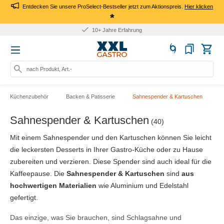
Entdecken Sie unsere ProSelect-Bestseller jetzt zum Aktionspreis.
Hier klicken
*
10+ Jahre Erfahrung
nach Produkt, Art.-Nr., Mark
Küchenzubehör
Backen & Patisserie
Sahnespender & Kartuschen
Sahnespender & Kartuschen
(40)
Mit einem Sahnespender und den Kartuschen können Sie leicht
die leckersten Desserts in Ihrer Gastro-Küche oder zu Hause
zubereiten und verzieren. Diese Spender sind auch ideal für die
Kaffeepause. Die
Sahnespender & Kartuschen
sind
aus
hochwertigen Materialien
wie Aluminium und Edelstahl
gefertigt.
Das einzige, was Sie brauchen, sind Schlagsahne und