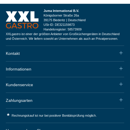
Juma International B.V.
Königsborner Straße 26a
39175 Biederitz | Deutschland
USt-ID: DE321159873
Handelsregister: 58573909
XXLgastro ist einer der größten Anbieter von Großküchengeräten in Deutschland
und Österreich. Wir liefern sowohl an Unternehmen als auch an Privatpersonen.
Kontakt
Informationen
Kundenservice
Zahlungsarten
*
Rechnungskauf ist nur bei positiver Bonitätsprüfung möglich.