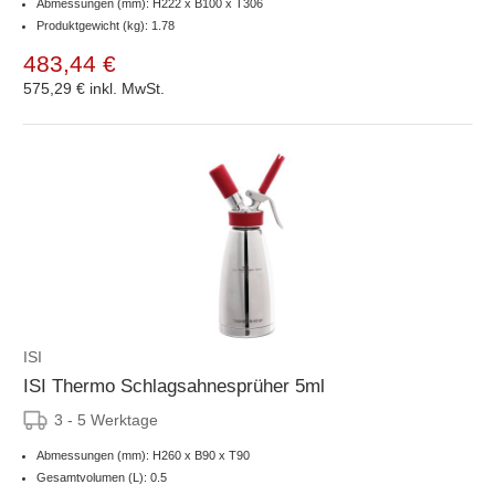
Abmessungen (mm): H222 x B100 x T306
Produktgewicht (kg): 1.78
483,44 €
575,29 €
inkl. MwSt.
ISI
ISI Thermo Schlagsahnesprüher 5ml
3 - 5 Werktage
Abmessungen (mm): H260 x B90 x T90
Gesamtvolumen (L): 0.5