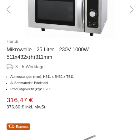
Hendi
Mikrowelle - 25 Liter - 230V-1000W -
511x432x(h)311mm
3 - 5 Werktage
Abmessungen (mm): H311 x B432 x T511
Außenmaterial: Edelstahl
Produktgewicht (kg): 15.05
316,47 €
376,60 €
inkl. MwSt.
Express