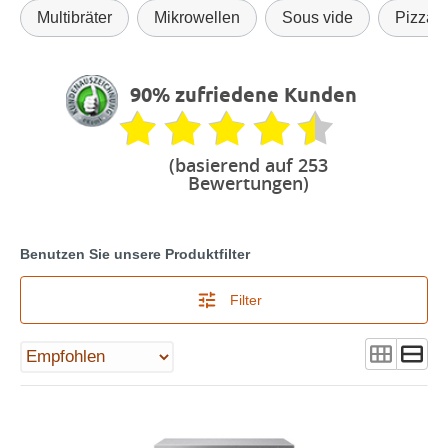
Multibräter
Mikrowellen
Sous vide
Pizzat
90% zufriedene Kunden
(basierend auf 253
Bewertungen)
Benutzen Sie unsere Produktfilter
Filter