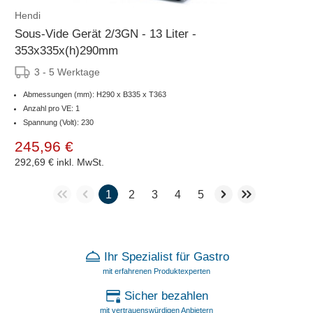
Hendi
Sous-Vide Gerät 2/3GN - 13 Liter -
353x335x(h)290mm
3 - 5 Werktage
Abmessungen (mm): H290 x B335 x T363
Anzahl pro VE: 1
Spannung (Volt): 230
245,96 €
292,69 €
inkl. MwSt.
1
2
3
4
5
Ihr Spezialist für Gastro
mit erfahrenen Produktexperten
Sicher bezahlen
mit vertrauenswürdigen Anbietern