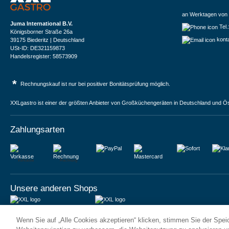
an Werktagen von 
Juma International B.V.
Tel
Königsborner Straße 26a
kont
39175 Biederitz | Deutschland
USt-ID: DE321159873
Handelsregister: 58573909
*
Rechnungskauf ist nur bei positiver Bonitätsprüfung möglich.
XXLgastro ist einer der größten Anbieter von Großküchengeräten in Deutschland und Ös
Zahlungsarten
Vorkasse
Rechnung
Unsere anderen Shops
JUMA International BV
JUMA International BV
Wenn Sie auf „Alle Cookies akzeptieren“ klicken, stimmen Sie der Spe
6 Rue des Bateliers
Vrijheidweg 34
92110 Clichy | France
1521RR Wormerveer | Nederland