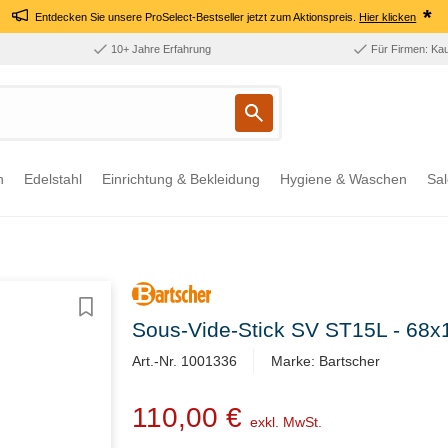
*
Entdecken Sie unsere ProSelect-Bestseller jetzt zum Aktionspreis.
Hier klicken
10+ Jahre Erfahrung
Für Firmen: Ka
n
Edelstahl
Einrichtung & Bekleidung
Hygiene & Waschen
Sal
Sous-Vide-Stick SV ST15L - 68
Art.-Nr. 1001336
Marke: Bartscher
110,00 €
exkl. MwSt.