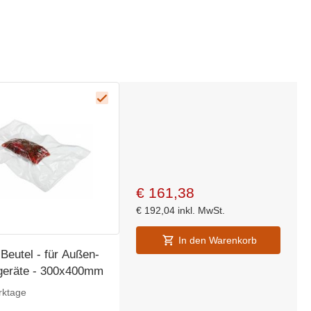
€
161,38
€
192,04
inkl. MwSt.
In den Warenkorb
Beutel - für Außen-
geräte - 300x400mm
rktage