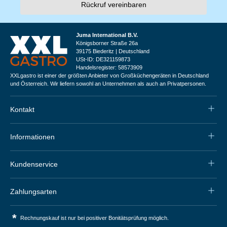
Rückruf vereinbaren
Juma International B.V.
Königsborner Straße 26a
39175 Biederitz | Deutschland
USt-ID: DE321159873
Handelsregister: 58573909
XXLgastro ist einer der größten Anbieter von Großküchengeräten in Deutschland
und Österreich. Wir liefern sowohl an Unternehmen als auch an Privatpersonen.
Kontakt
Informationen
Kundenservice
Zahlungsarten
*
Rechnungskauf ist nur bei positiver Bonitätsprüfung möglich.