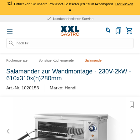
Entdecken Sie unsere ProSelect-Bestseller jetzt zum Aktionspreis.
Hier klicken
*
Kundenorientierter Service
nach Prod
Küchengeräte
Sonstige Küchengeräte
Salamander
Salamander zur Wandmontage - 230V-2kW -
610x310x(h)280mm
Art.-Nr. 1020153
Marke: Hendi