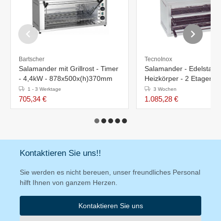
Bartscher
TecnoInox
Salamander mit Grillrost - Timer
Salamander - Edelstahl 
- 4,4kW - 878x500x(h)370mm
Heizkörper - 2 Etagen -
36(h)x34x67cm
1 - 3 Werktage
3 Wochen
705,34 €
1.085,28 €
Kontaktieren Sie uns!!
Sie werden es nicht bereuen, unser freundliches Personal
hilft Ihnen von ganzem Herzen.
Kontaktieren Sie uns