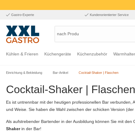
Gastro-Experte
Kundenorientierter Service
nach Produkt,
Kühlen & Frieren
Küchengeräte
Küchenzubehör
Warmhalte
Einrichtung & Bekleidung
Bar-Artikel
Cocktail-Shaker | Flaschen
Zur Kategorie Kühlen & Frieren
Zur Kategorie Küchengeräte
Zur Kategorie Küchenzubehör
Zur Kategorie Warmhalten
Zur Kategorie Edelstahl
Zur Kategorie Einrichtung & Bekleidung
Zur Kategorie Hygiene & Waschen
Cocktail-Shaker | Flasche
Es ist untrennbar mit der heutigen professionellen Bar verbunden, A
und Weise. Sie haben die Wahl zwischen der schicken Version (der 
Als aufstrebender Bartender in der Ausbildung können Sie mit den
Shaker
in der Bar!