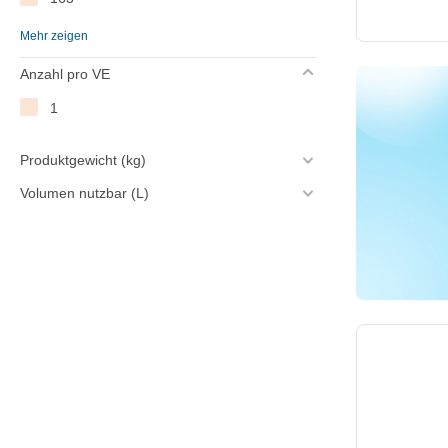
Mehr zeigen
174/138
Anzahl pro VE
175
1
200
204
Produktgewicht (kg)
Volumen nutzbar (L)
208
209
222
235
240
255
265