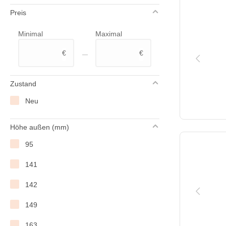
Preis
WAS Germany
Minimal
Maximal
–
€
€
Zustand
Neu
Höhe außen (mm)
95
141
142
149
163