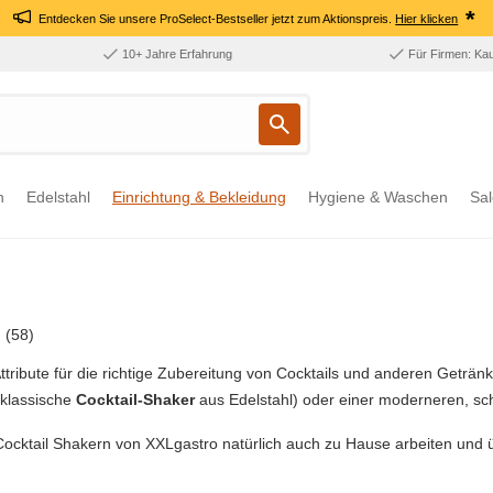
*
Entdecken Sie unsere ProSelect-Bestseller jetzt zum Aktionspreis.
Hier klicken
10+ Jahre Erfahrung
Für Firmen: Ka
n
Edelstahl
Einrichtung & Bekleidung
Hygiene & Waschen
Sal
n
(58)
ttribute für die richtige Zubereitung von Cocktails und anderen Geträn
klassische
Cocktail-Shaker
aus Edelstahl) oder einer moderneren, sc
 Cocktail Shakern von XXLgastro natürlich auch zu Hause arbeiten und