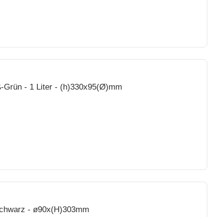
-Grün - 1 Liter - (h)330x95(Ø)mm
ston Shaker 0,8L - Schwarz - ø90x(H)303mm