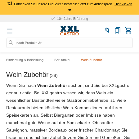
Entdecken Sie unsere ProSelect-Bestseller jetzt zum Aktionspreis.
Hier klicken
*
10+ Jahre Erfahrung
nach Produkt, Art.-Nr.,
Einrichtung & Bekleidung
Bar-Artikel
Wein Zubehör
Wein Zubehör
(38)
Wenn Sie nach
Wein Zubehör
suchen, sind Sie bei XXLgastro
genau richtig. Bei XXLgastro wissen wir, dass Wein ein
wesentlicher Bestandteil vieler Gastronomiebetriebe ist. Viele
Restaurants bieten köstliche Wein-Kompositionen auf ihren
Speisekarten an. Selbst Biergärten oder Imbisse haben
manchmal gute Weine auf der Speisekarte. Ob sanfter
Sauvignon, massiver Bordeaux oder frischer Chardonnay: Sie
brauchen das richtige Zubehör zum Gießen und Genießen. Sie