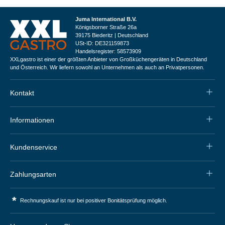
Juma International B.V.
Königsborner Straße 26a
39175 Biederitz | Deutschland
USt-ID: DE321159873
Handelsregister: 58573909
XXLgastro ist einer der größten Anbieter von Großküchengeräten in Deutschland
und Österreich. Wir liefern sowohl an Unternehmen als auch an Privatpersonen.
Kontakt
Informationen
Kundenservice
Zahlungsarten
*
Rechnungskauf ist nur bei positiver Bonitätsprüfung möglich.