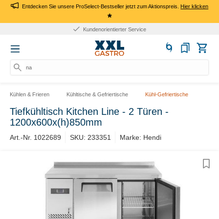
Entdecken Sie unsere ProSelect-Bestseller jetzt zum Aktionspreis.
Hier klicken
*
Kundenorientierter Service
nach
Kühlen & Frieren
Kühltische & Gefriertische
Kühl-Gefriertische
Tiefkühltisch Kitchen Line - 2 Türen -
1200x600x(h)850mm
Art.-Nr. 1022689
SKU: 233351
Marke: Hendi