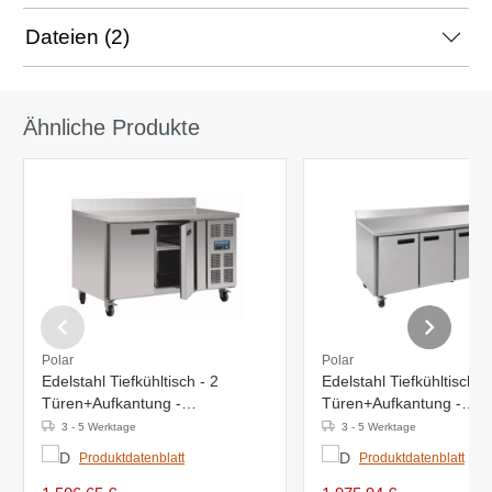
Dateien (2)
Ähnliche Produkte
Polar
Polar
Edelstahl Tiefkühltisch - 2
Edelstahl Tiefkühltisch -
Türen+Aufkantung -
Türen+Aufkantung -
1360x700x(h)960mm
1800x700x(h)960mm
3 - 5 Werktage
3 - 5 Werktage
Produktdatenblatt
Produktdatenblatt