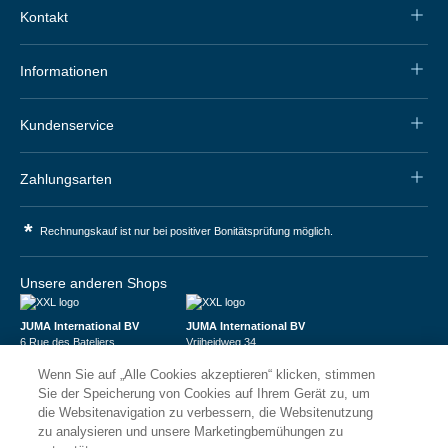
Kontakt
Informationen
Kundenservice
Zahlungsarten
*
Rechnungskauf ist nur bei positiver Bonitätsprüfung möglich.
Unsere anderen Shops
JUMA International BV
JUMA International BV
6 Rue des Bateliers
Vrijheidweg 34
92110 Clichy | France
1521RR Wormerveer | Nederland
Wenn Sie auf „Alle Cookies akzeptieren“ klicken, stimmen
Numéro de TVA : FR59815313275
BTW: NL853095048B01
Numéro Siren : 815313275
K.V.K.: 58573909
Sie der Speicherung von Cookies auf Ihrem Gerät zu, um
die Websitenavigation zu verbessern, die Websitenutzung
zu analysieren und unsere Marketingbemühungen zu