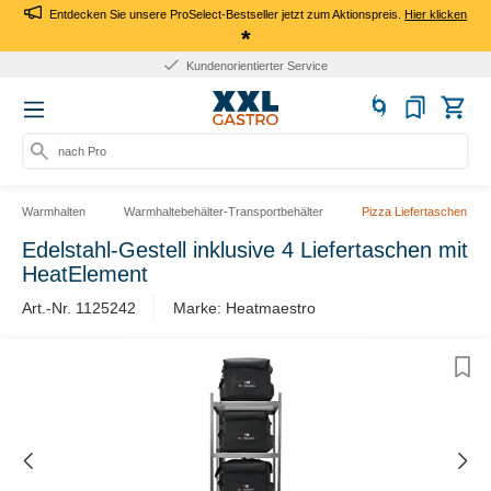
Entdecken Sie unsere ProSelect-Bestseller jetzt zum Aktionspreis.
Hier klicken
*
Kundenorientierter Service
nach Prod
Warmhalten
Warmhaltebehälter-Transportbehälter
Pizza Liefertaschen
Edelstahl-Gestell inklusive 4 Liefertaschen mit
HeatElement
Art.-Nr. 1125242
Marke: Heatmaestro