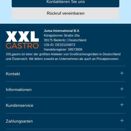
Kontaktieren Sie uns
Rückruf vereinbaren
Juma International B.V.
Königsborner Straße 26a
39175 Biederitz | Deutschland
USt-ID: DE321159873
Handelsregister: 58573909
XXLgastro ist einer der größten Anbieter von Großküchengeräten in Deutschland
und Österreich. Wir liefern sowohl an Unternehmen als auch an Privatpersonen.
Kontakt
Informationen
Kundenservice
Zahlungsarten