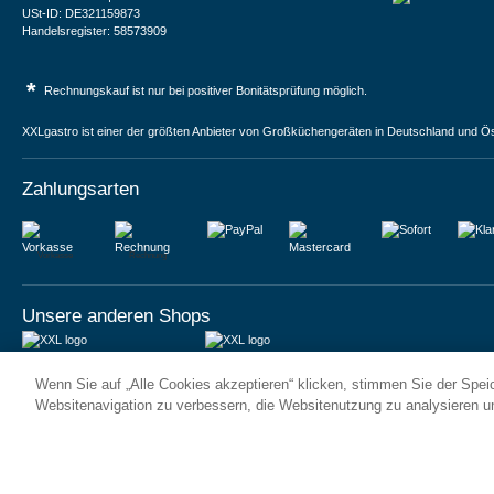
USt-ID: DE321159873
Handelsregister: 58573909
*
Rechnungskauf ist nur bei positiver Bonitätsprüfung möglich.
XXLgastro ist einer der größten Anbieter von Großküchengeräten in Deutschland und Ös
Zahlungsarten
Vorkasse
Rechnung
Unsere anderen Shops
JUMA International BV
JUMA International BV
Wenn Sie auf „Alle Cookies akzeptieren“ klicken, stimmen Sie der Spe
6 Rue des Bateliers
Vrijheidweg 34
92110 Clichy | France
1521RR Wormerveer | Nederland
Websitenavigation zu verbessern, die Websitenutzung zu analysieren 
Numéro de TVA : FR59815313275
BTW: NL853095048B01
Numéro Siren : 815313275
K.V.K.: 58573909