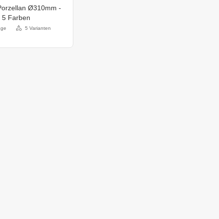
 Porzellan Ø310mm -
in 5 Farben
age
5 Varianten