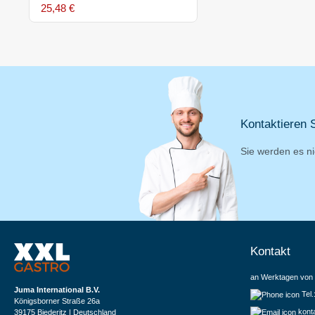
25,48 €
Kontaktieren S
Sie werden es ni
Kontakt
an Werktagen von 
Juma International B.V.
Tel
Königsborner Straße 26a
kont
39175 Biederitz | Deutschland