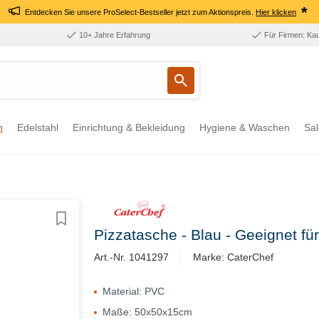
*
Entdecken Sie unsere ProSelect-Bestseller jetzt zum Aktionspreis.
Hier klicken
10+ Jahre Erfahrung
Für Firmen: Ka
n
Edelstahl
Einrichtung & Bekleidung
Hygiene & Waschen
Sal
Pizzatasche - Blau - Geeignet fü
Art.-Nr. 1041297
Marke: CaterChef
Material: PVC
Maße: 50x50x15cm