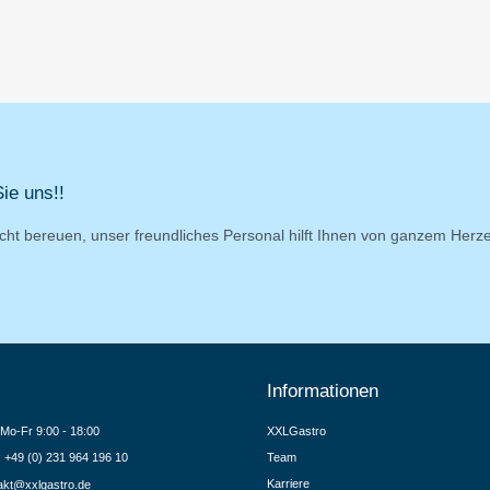
ie uns!!
cht bereuen, unser freundliches Personal hilft Ihnen von ganzem Herz
Informationen
Mo-Fr 9:00 - 18:00
XXLGastro
.: +49 (0) 231 964 196 10
Team
Karriere
akt@xxlgastro.de