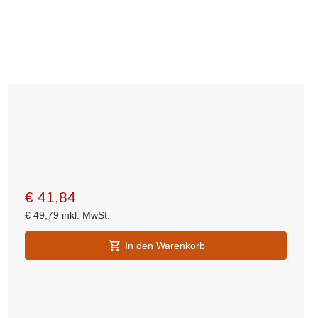
€
41,84
€
49,79
inkl. MwSt.
In den Warenkorb