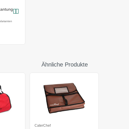
kantung
m
Varianten
Ähnliche Produkte
CaterChef