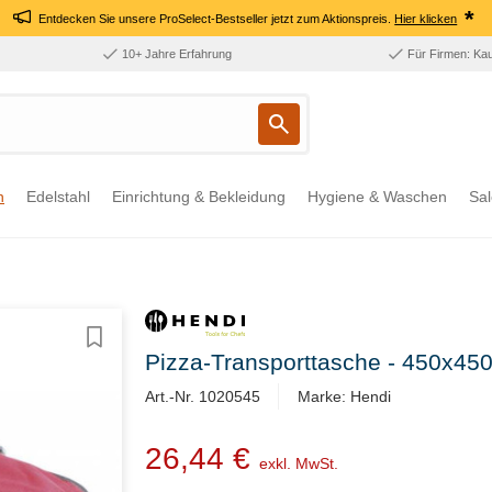
*
Entdecken Sie unsere ProSelect-Bestseller jetzt zum Aktionspreis.
Hier klicken
10+ Jahre Erfahrung
Für Firmen: Ka
n
Edelstahl
Einrichtung & Bekleidung
Hygiene & Waschen
Sal
Pizza-Transporttasche - 450x450 
Art.-Nr. 1020545
Marke: Hendi
26,44 €
exkl. MwSt.