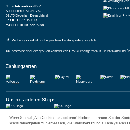
an Werktagen von 
Juma International B.V.
Tel
Königsborner Straße 26a
kont
39175 Biederitz | Deutschland
USt-ID: DE321159873
Handelsregister: 58573909
*
Rechnungskauf ist nur bei positiver Bonitätsprüfung möglich.
XXLgastro ist einer der größten Anbieter von Großküchengeräten in Deutschland und Ös
Zahlungsarten
Vorkasse
Rechnung
Unsere anderen Shops
JUMA International BV
JUMA International BV
Wenn Sie auf „Alle Cookies akzeptieren“ klicken, stimmen Sie der Spe
6 Rue des Bateliers
Vrijheidweg 34
92110 Clichy | France
1521RR Wormerveer | Nederland
Websitenavigation zu verbessern, die Websitenutzung zu analysieren 
Numéro de TVA : FR59815313275
BTW: NL853095048B01