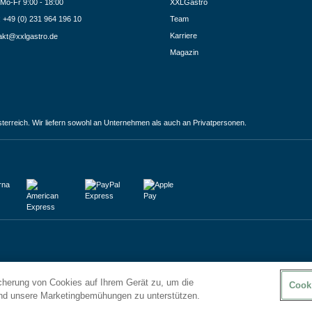
Mo-Fr 9:00 - 18:00
XXLGastro
.: +49 (0) 231 964 196 10
Team
Karriere
akt@xxlgastro.de
Magazin
terreich. Wir liefern sowohl an Unternehmen als auch an Privatpersonen.
icherung von Cookies auf Ihrem Gerät zu, um die
Cook
und unsere Marketingbemühungen zu unterstützen.