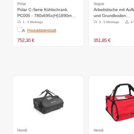
Polar
Vogue
Polar C-Serie Kühlschrank
Arbeitstische mit Auf
PC005 - 780x695x(H)1890mm -
und Grundboden
2°C bis 5°C
1200x700(H)x900m
1 - 3 Werktage
3 - 5 Werktage
4 
Produktdatenblatt
752,30 €
351,85 €
Hendi
Hendi