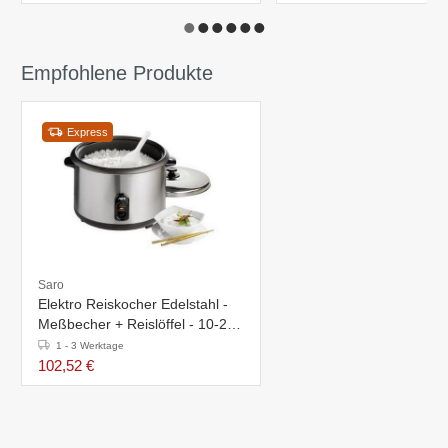
Empfohlene Produkte
Express
Saro
Elektro Reiskocher Edelstahl -
Meßbecher + Reislöffel - 10-24
Personen - 4,2 Liter
1 - 3 Werktage
102,52 €