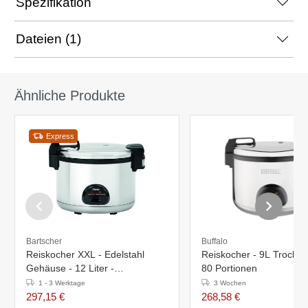
Spezifikation
Dateien (1)
Ähnliche Produkte
Express
Bartscher
Buffalo
Reiskocher XXL - Edelstahl
Reiskocher - 9L Trockenr
Gehäuse - 12 Liter -
80 Portionen
560x465x(h)400mm
1 - 3 Werktage
3 Wochen
297,15 €
268,58 €