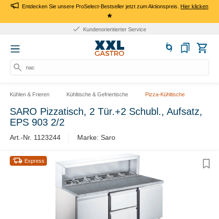
Entdecken Sie unsere ProSelect-Bestseller jetzt zum Aktionspreis.
Hier klicken
*
Kundenorientierter Service
nach
Kühlen & Frieren
Kühltische & Gefriertische
Pizza-Kühltische
SARO Pizzatisch, 2 Tür.+2 Schubl., Aufsatz,
EPS 903 2/2
Art.-Nr. 1123244
Marke: Saro
Express