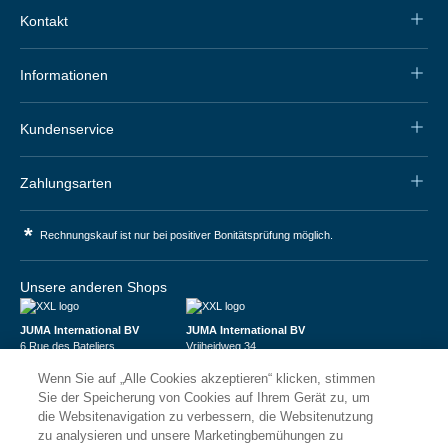
Kontakt
Informationen
Kundenservice
Zahlungsarten
*
Rechnungskauf ist nur bei positiver Bonitätsprüfung möglich.
Unsere anderen Shops
JUMA International BV
JUMA International BV
6 Rue des Bateliers
Vrijheidweg 34
92110 Clichy | France
1521RR Wormerveer | Nederland
Wenn Sie auf „Alle Cookies akzeptieren“ klicken, stimmen
Numéro de TVA : FR59815313275
BTW: NL853095048B01
Numéro Siren : 815313275
K.V.K.: 58573909
Sie der Speicherung von Cookies auf Ihrem Gerät zu, um
die Websitenavigation zu verbessern, die Websitenutzung
zu analysieren und unsere Marketingbemühungen zu