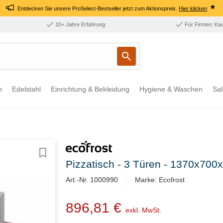
*
Entdecken Sie unsere ProSelect-Bestseller jetzt zum Aktionspreis.
Hier klicken
10+ Jahre Erfahrung
Für Firmen: Ka
n
Edelstahl
Einrichtung & Bekleidung
Hygiene & Waschen
Sal
Pizzatisch - 3 Türen - 1370x700
Art.-Nr. 1000990
Marke: Ecofrost
896,81 €
exkl. MwSt.