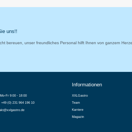
ie uns!!
cht bereuen, unser freundliches Personal hilft Ihnen von ganzem Herz
Informationen
Mo-Fr 9:00 - 18:00
XXLGastro
.: +49 (0) 231 964 196 10
Team
Karriere
akt@xxlgastro.de
Magazin