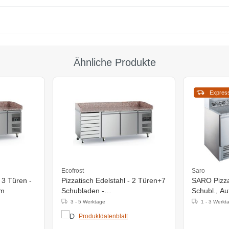
Ähnliche Produkte
Expres
Ecofrost
Saro
 3 Türen -
Pizzatisch Edelstahl - 2 Türen+7
SARO Pizza
mm
Schubladen -
Schubl., Au
2020x800x(h)1000mm
3 - 5 Werktage
1 - 3 Werkt
Produktdatenblatt