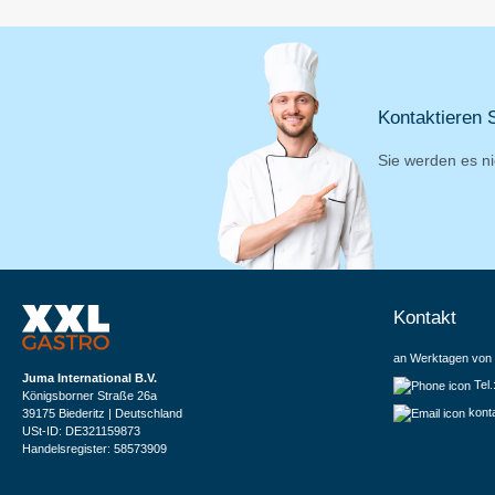
Kontaktieren S
Sie werden es ni
Kontakt
an Werktagen von 
Juma International B.V.
Tel
Königsborner Straße 26a
kont
39175 Biederitz | Deutschland
USt-ID: DE321159873
Handelsregister: 58573909