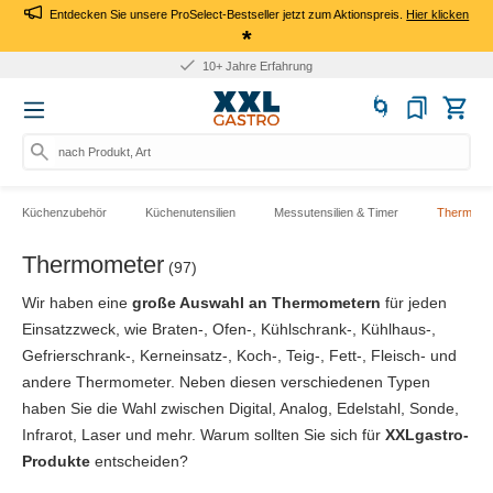
Entdecken Sie unsere ProSelect-Bestseller jetzt zum Aktionspreis.
Hier klicken
*
10+ Jahre Erfahrung
nach Produkt, Art.-Nr., Mar
Küchenzubehör
Küchenutensilien
Messutensilien & Timer
Thermome
Thermometer
(97)
Wir haben eine
große Auswahl an Thermometern
für jeden
Einsatzzweck, wie Braten-, Ofen-, Kühlschrank-, Kühlhaus-,
Gefrierschrank-, Kerneinsatz-, Koch-, Teig-, Fett-, Fleisch- und
andere Thermometer. Neben diesen verschiedenen Typen
haben Sie die Wahl zwischen Digital, Analog, Edelstahl, Sonde,
Infrarot, Laser und mehr. Warum sollten Sie sich für
XXLgastro-
Produkte
entscheiden?