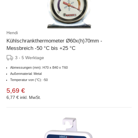
Hendi
Kühlschrankthermometer Ø60x(h)70mm -
Messbreich -50 °C bis +25 °C
3 - 5 Werktage
Abmessungen (mm): H70 x B40 x T60
Außenmaterial: Metal
Temperatur von (°C): -50
5,69 €
6,77 €
inkl. MwSt.