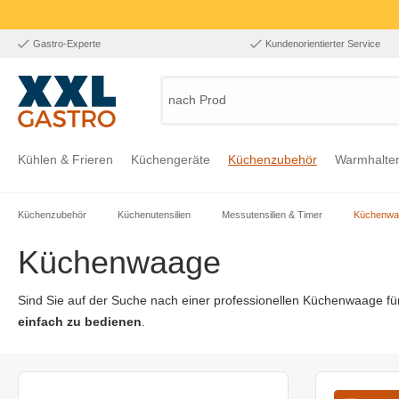
Gastro-Experte
Kundenorientierter Service
nach Produk
Kühlen & Frieren
Küchengeräte
Küchenzubehör
Warmhalte
Küchenzubehör
Küchenutensilien
Messutensilien & Timer
Küchenwa
Zur Kategorie Kühlen & Frieren
Zur Kategorie Küchengeräte
Zur Kategorie Küchenzubehör
Zur Kategorie Warmhalten
Zur Kategorie Edelstahl
Zur Kategorie Einrichtung & Bekleidung
Zur Kategorie Hygiene & Waschen
Küchenwaage
Sind Sie auf der Suche nach einer professionellen Küchenwaage für
einfach zu bedienen
.