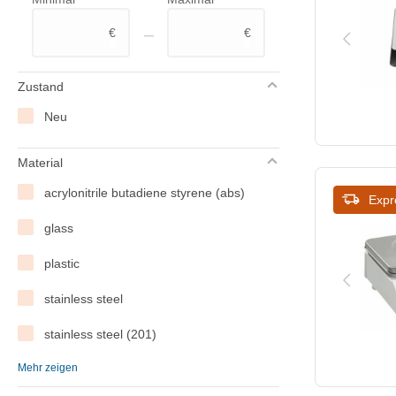
Salter
–
€
€
Saro
Taylor
Zustand
Vogue
Neu
Weighstation
Material
Westmark
acrylonitrile butadiene styrene (abs)
Expr
XXLselect
glass
plastic
stainless steel
stainless steel (201)
Mehr zeigen
stainless steel,pp (polypropylene)