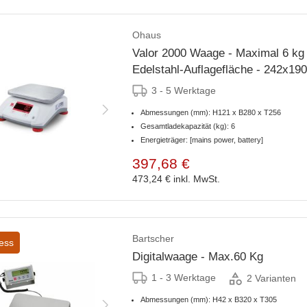
Ohaus
Valor 2000 Waage - Maximal 6 kg 
Edelstahl-Auflagefläche - 242x1
3 - 5 Werktage
Abmessungen (mm): H121 x B280 x T256
Gesamtladekapazität (kg): 6
Energieträger: [mains power, battery]
397,68 €
473,24 €
inkl. MwSt.
Bartscher
ess
Digitalwaage - Max.60 Kg
1 - 3 Werktage
2 Varianten
Abmessungen (mm): H42 x B320 x T305