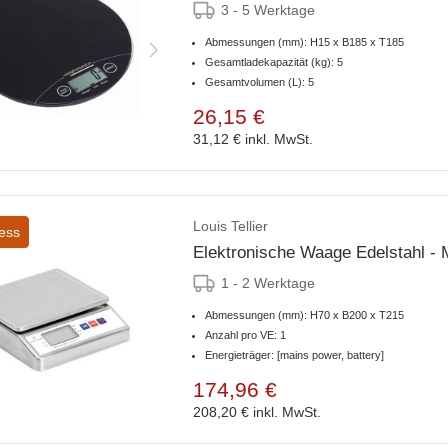
3 - 5 Werktage
Abmessungen (mm): H15 x B185 x T185
Gesamtladekapazität (kg): 5
Gesamtvolumen (L): 5
26,15 €
31,12 €
inkl. MwSt.
Louis Tellier
ess
Elektronische Waage Edelstahl -
1 - 2 Werktage
Abmessungen (mm): H70 x B200 x T215
Anzahl pro VE: 1
Energieträger: [mains power, battery]
174,96 €
208,20 €
inkl. MwSt.