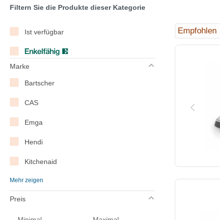
Filtern Sie die Produkte dieser Kategorie
Ist verfügbar
Marke
Bartscher
CAS
Emga
Hendi
Kitchenaid
Mehr zeigen
Louis Tellier
Preis
Ohaus
Minimal
Maximal