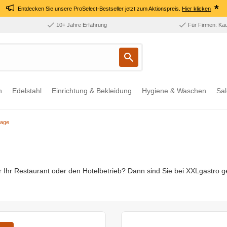
*
Entdecken Sie unsere ProSelect-Bestseller jetzt zum Aktionspreis.
Hier klicken
10+ Jahre Erfahrung
Für Firmen: Ka
n
Edelstahl
Einrichtung & Bekleidung
Hygiene & Waschen
Sal
age
 Ihr Restaurant oder den Hotelbetrieb? Dann sind Sie bei XXLgastro g