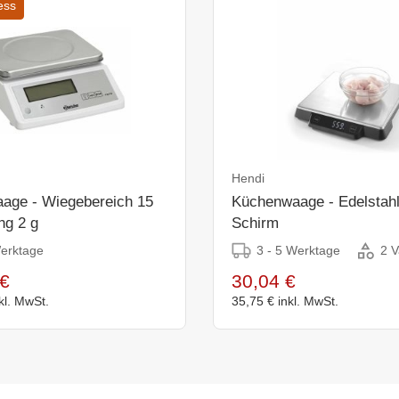
ess
Hendi
age - Wiegebereich 15
Küchenwaage - Edelstahl 
ng 2 g
Schirm
Werktage
3 - 5 Werktage
2 V
€
30,04 €
kl. MwSt.
35,75 €
inkl. MwSt.