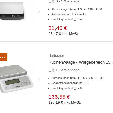
3 - 5 Werktage
Abmessungen (mm): H30 x B210 x T160
Außenmaterial: plastic,metal
Produktgewicht (kg): 0.45
21,40 €
25,47 €
inkl. MwSt.
Bartscher
ess
Küchenwaage - Wiegebereich 15 Kg
1 - 3 Werktage
Abmessungen (mm): H125 x B280 x T330
Gesamtladekapazität (kg): 15
Produktgewicht (kg): 2.8
166,55 €
198,19 €
inkl. MwSt.