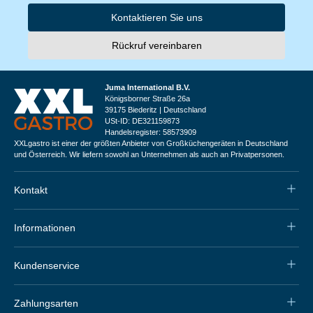
Kontaktieren Sie uns
Rückruf vereinbaren
Juma International B.V.
Königsborner Straße 26a
39175 Biederitz | Deutschland
USt-ID: DE321159873
Handelsregister: 58573909
XXLgastro ist einer der größten Anbieter von Großküchengeräten in Deutschland
und Österreich. Wir liefern sowohl an Unternehmen als auch an Privatpersonen.
Kontakt
Informationen
Kundenservice
Zahlungsarten