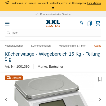
Entdecken Sie unsere ProSelect-Bestseller jetzt zum Aktionspreis.
Hier klicken
*
Kundenorientierter Service
nach P
Küchenzubehör
Küchenutensilien
Messutensilien & Timer
Küchenwa
Küchenwaage - Wiegebereich 15 Kg - Teilung
5 g
Art.-Nr. 1001390
Marke: Bartscher
Express