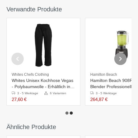
Verwandte Produkte
Whites Chefs Clothing
Hamilton Beach
Whites Unisex Kochhose Vegas
Hamilton Beach 908R - 
- Polybaumwolle - Erhältlich in 6
Blender Professionell - 
Größen
Liter
3 - 5 Werktage
6 Varianten
3 - 5 Werktage
27,60 €
264,87 €
Ähnliche Produkte