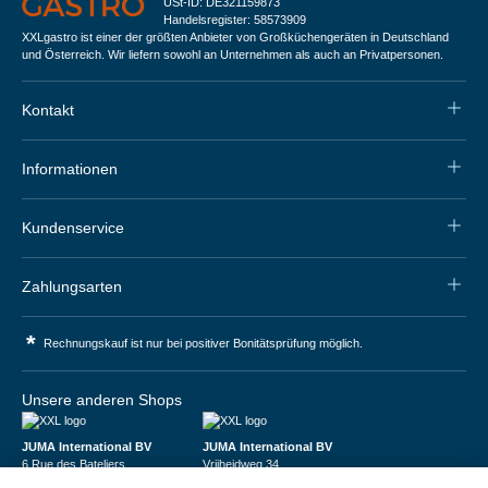
USt-ID: DE321159873
Handelsregister: 58573909
XXLgastro ist einer der größten Anbieter von Großküchengeräten in Deutschland
und Österreich. Wir liefern sowohl an Unternehmen als auch an Privatpersonen.
Kontakt
Informationen
Kundenservice
Zahlungsarten
*
Rechnungskauf ist nur bei positiver Bonitätsprüfung möglich.
Unsere anderen Shops
JUMA International BV
JUMA International BV
6 Rue des Bateliers
Vrijheidweg 34
92110 Clichy | France
1521RR Wormerveer | Nederland