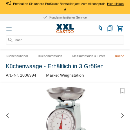
Entdecken Sie unsere ProSelect-Bestseller jetzt zum Aktionspreis.
Hier klicken
*
Kundenorientierter Service
nach Pro
Küchenzubehör
Küchenutensilien
Messutensilien & Timer
Küchenwa
Küchenwaage - Erhältlich in 3 Größen
Art.-Nr. 1006994
Marke: Weighstation