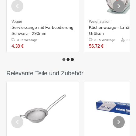
Vogue
Weighstation
Servierzange mit Farbcodierung
Küchenwaage - Erhältlic
Schwarz - 290mm
Größen
3 - 5 Werktage
3 - 5 Werktage
3 Vari
4,39 €
56,72 €
Relevante Teile und Zubehör