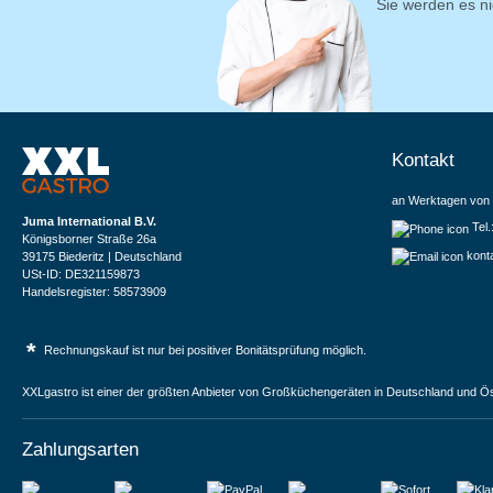
Sie werden es ni
Kontakt
an Werktagen von 
Juma International B.V.
Tel
Königsborner Straße 26a
kont
39175 Biederitz | Deutschland
USt-ID: DE321159873
Handelsregister: 58573909
*
Rechnungskauf ist nur bei positiver Bonitätsprüfung möglich.
XXLgastro ist einer der größten Anbieter von Großküchengeräten in Deutschland und Ös
Zahlungsarten