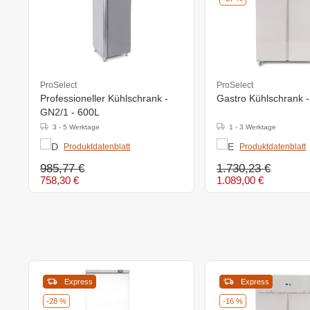
ProSelect
ProSelect
Professioneller Kühlschrank -
Gastro Kühlschrank -
GN2/1 - 600L
3 - 5 Werktage
1 - 3 Werktage
Produktdatenblatt
Produktdatenblatt
985,77 €
1.730,23 €
758,30 €
1.089,00 €
Express
Express
-28 %
-16 %