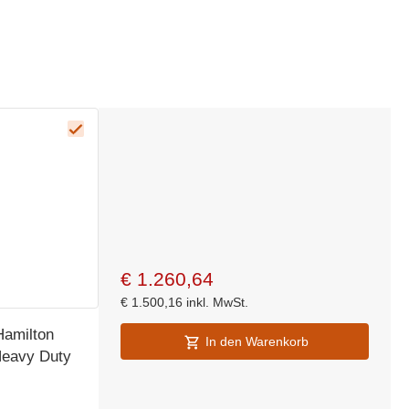
€
1.260,64
€
1.500,16
inkl. MwSt.
Hamilton
In den Warenkorb
Heavy Duty