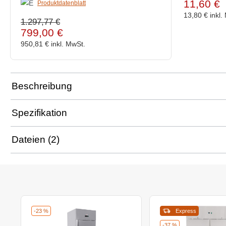
11,60 €
Produktdatenblatt
13,80 €
inkl.
1.297,77 €
799,00 €
950,81 €
inkl. MwSt.
Beschreibung
Spezifikation
Dateien (2)
-23 %
Express
-37 %