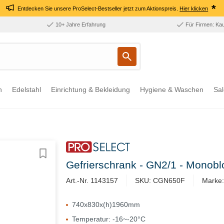
*
Entdecken Sie unsere ProSelect-Bestseller jetzt zum Aktionspreis.
Hier klicken
10+ Jahre Erfahrung
Für Firmen: Ka
n
Edelstahl
Einrichtung & Bekleidung
Hygiene & Waschen
Sal
Gefrierschrank - GN2/1 - Monobl
Art.-Nr. 1143157
SKU: CGN650F
Marke:
740x830x(h)1960mm
Temperatur: -16~-20°C