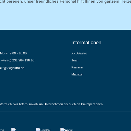
cht bereuen, unser freundliches Personal hilft Ihnen von ganzem Herz
Informationen
Mo-Fr 9:00 - 18:00
XXLGastro
.: +49 (0) 231 964 196 10
Team
Karriere
akt@xxlgastro.de
Magazin
terreich. Wir liefern sowohl an Unternehmen als auch an Privatpersonen.