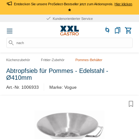
Entdecken Sie unsere ProSelect-Bestseller jetzt zum Aktionspreis.
Hier klicken
*
Kundenorientierter Service
nach P
Küchenzubehör
Frittier-Zubehör
Pommes-Behälter
Abtropfsieb für Pommes - Edelstahl -
Ø410mm
Art.-Nr. 1006933
Marke: Vogue