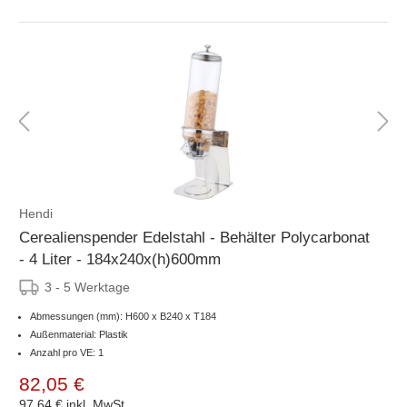
Hendi
Cerealienspender Edelstahl - Behälter Polycarbonat
- 4 Liter - 184x240x(h)600mm
3 - 5 Werktage
Abmessungen (mm): H600 x B240 x T184
Außenmaterial: Plastik
Anzahl pro VE: 1
82,05 €
97,64 €
inkl. MwSt.