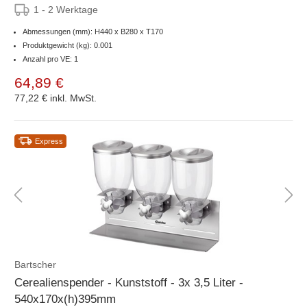
1 - 2 Werktage
Abmessungen (mm): H440 x B280 x T170
Produktgewicht (kg): 0.001
Anzahl pro VE: 1
64,89 €
77,22 €
inkl. MwSt.
Express
Bartscher
Cerealienspender - Kunststoff - 3x 3,5 Liter -
540x170x(h)395mm