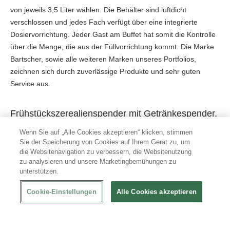
von jeweils 3,5 Liter wählen. Die Behälter sind luftdicht
verschlossen und jedes Fach verfügt über eine integrierte
Dosiervorrichtung. Jeder Gast am Buffet hat somit die Kontrolle
über die Menge, die aus der Füllvorrichtung kommt. Die Marke
Bartscher, sowie alle weiteren Marken unseres Portfolios,
zeichnen sich durch zuverlässige Produkte und sehr guten
Service aus.
Frühstückszerealienspender mit Getränkespender.
Wenn Sie auf „Alle Cookies akzeptieren“ klicken, stimmen
Am Frühstücksbuffet schätzen die Gäste neben Joghurt und
Sie der Speicherung von Cookies auf Ihrem Gerät zu, um
Müsli auch ein Glas Fruchtsaft. Deshalb hat unsere Eigenmarke
die Websitenavigation zu verbessern, die Websitenutzung
XXLselect eine Kombination aus einem Müslispender und einem
zu analysieren und unsere Marketingbemühungen zu
Getränkespender geschaffen. In diesem Spender haben Sie
unterstützen.
Platz für 3 verschiedene Müslisorten und 3 verschiedene
Cookie-Einstellungen
Alle Cookies akzeptieren
Fruchtsäfte. Das kompakte Design spart außerdem Platz auf
dem Buffet und ermöglicht es Ihnen, zwei wichtige
Notwendigkeiten auf Ihrem Frühstücksbuffet zu kombinieren.