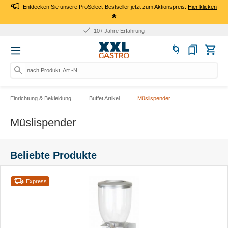
Entdecken Sie unsere ProSelect-Bestseller jetzt zum Aktionspreis.
Hier klicken
*
10+ Jahre Erfahrung
nach Produkt, Art.-Nr., Marke
Einrichtung & Bekleidung
Buffet Artikel
Müslispender
Müslispender
Beliebte Produkte
Express