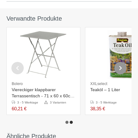
Verwandte Produkte
Bolero
XXLselect
Viereckiger klappbarer
Teaköl – 1 Liter
Terrassentisch - 71 x 60 x 60cm
- Stahl - Grau
3 - 5 Werktage
3 Varianten
3 - 5 Werktage
60,21 €
38,35 €
Ähnliche Produkte