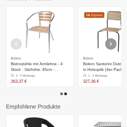
Express
Bolero
Bolero
Bistrostühle mit Armlehne - 4
Bolero Santorini Outdoo
Stück - Sitzhöhe: 45cm -
in Holzoptik (4er-Pack)
Aluminium/Eschenholz
3 - 5 Werktage
1 - 3 Werktage
263,37 €
327,36 €
Empfohlene Produkte