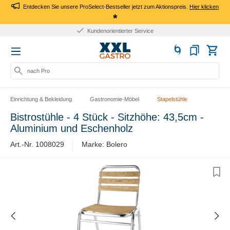
Entdecken Sie unsere ProSelect-Bestseller jetzt zum Aktionspreis.
Hier klicken
*
Kundenorientierter Service
nach Prod
Einrichtung & Bekleidung
Gastronomie-Möbel
Stapelstühle
Bistrostühle - 4 Stück - Sitzhöhe: 43,5cm -
Aluminium und Eschenholz
Art.-Nr. 1008029
Marke: Bolero