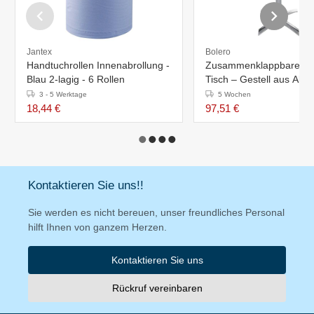
Jantex
Bolero
Handtuchrollen Innenabrollung -
Zusammenklappbarer Ca
Blau 2-lagig - 6 Rollen
Tisch – Gestell aus Alu
mit Eschenholzplatte – 7
3 - 5 Werktage
5 Wochen
60 (Ø) cm
18,44 €
97,51 €
Kontaktieren Sie uns!!
Sie werden es nicht bereuen, unser freundliches Personal
hilft Ihnen von ganzem Herzen.
Kontaktieren Sie uns
Rückruf vereinbaren