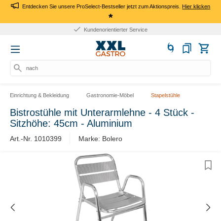
Entdecken Sie unsere ProSelect-Bestseller jetzt zum Aktionspreis.
Hier klicken
*
Kundenorientierter Service
nach Pr
Einrichtung & Bekleidung
Gastronomie-Möbel
Stapelstühle
Bistrostühle mit Unterarmlehne - 4 Stück -
Sitzhöhe: 45cm - Aluminium
Art.-Nr. 1010399
Marke: Bolero