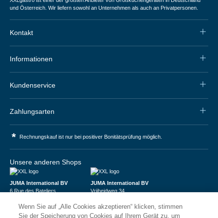
und Österreich. Wir liefern sowohl an Unternehmen als auch an Privatpersonen.
Kontakt
Informationen
Kundenservice
Zahlungsarten
*
Rechnungskauf ist nur bei positiver Bonitätsprüfung möglich.
Unsere anderen Shops
JUMA International BV
JUMA International BV
6 Rue des Bateliers
Vrijheidweg 34
92110 Clichy | France
1521RR Wormerveer | Nederland
Wenn Sie auf „Alle Cookies akzeptieren“ klicken, stimmen
Numéro de TVA : FR59815313275
BTW: NL853095048B01
Numéro Siren : 815313275
K.V.K.: 58573909
Sie der Speicherung von Cookies auf Ihrem Gerät zu, um