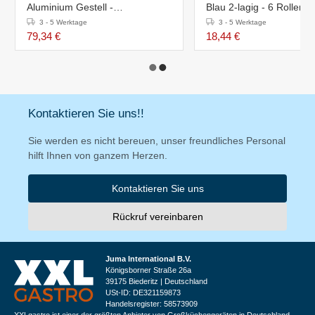
Aluminium Gestell -
Blau 2-lagig - 6 Rollen
Ø700(h)720mm
3 - 5 Werktage
3 - 5 Werktage
79,34 €
18,44 €
Kontaktieren Sie uns!!
Sie werden es nicht bereuen, unser freundliches Personal
hilft Ihnen von ganzem Herzen.
Kontaktieren Sie uns
Rückruf vereinbaren
Juma International B.V.
Königsborner Straße 26a
39175 Biederitz | Deutschland
USt-ID: DE321159873
Handelsregister: 58573909
XXLgastro ist einer der größten Anbieter von Großküchengeräten in Deutschland