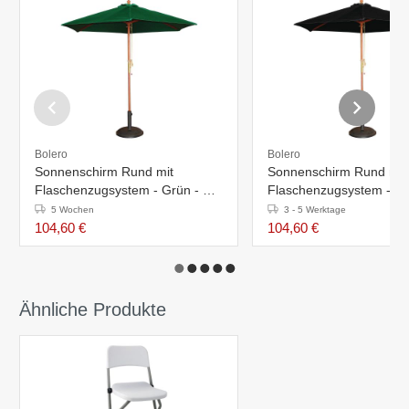
Bolero
Bolero
Sonnenschirm Rund mit
Sonnenschirm Rund mit
Flaschenzugsystem - Grün - Ø
Flaschenzugsystem - Sc
2,5 Meter
Ø 2,5 Meter
5 Wochen
3 - 5 Werktage
104,60 €
104,60 €
Ähnliche Produkte