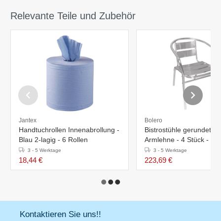
Relevante Teile und Zubehör
Jantex
Bolero
Handtuchrollen Innenabrollung -
Bistrostühle gerundeter
Blau 2-lagig - 6 Rollen
Armlehne - 4 Stück - Sit
45cm - Aluminium
3 - 5 Werktage
3 - 5 Werktage
18,44 €
223,69 €
Kontaktieren Sie uns!!