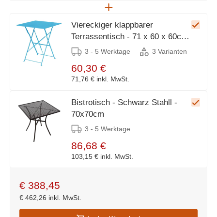
Viereckiger klappbarer
Terrassentisch - 71 x 60 x 60cm
- Stahl - Erhältlich in 3 Farben
3 - 5 Werktage
3 Varianten
60,30 €
71,76 €
inkl. MwSt.
Bistrotisch - Schwarz Stahll -
70x70cm
3 - 5 Werktage
86,68 €
103,15 €
inkl. MwSt.
€
388,45
€
462,26
inkl. MwSt.