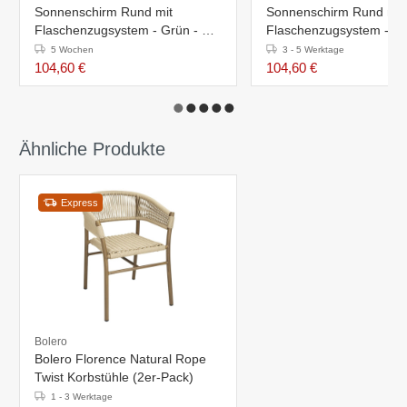
Sonnenschirm Rund mit
Sonnenschirm Rund mit
Flaschenzugsystem - Grün - Ø
Flaschenzugsystem - Sc
2,5 Meter
Ø 2,5 Meter
5 Wochen
3 - 5 Werktage
104,60 €
104,60 €
Ähnliche Produkte
Express
Bolero
Bolero Florence Natural Rope
Twist Korbstühle (2er-Pack)
1 - 3 Werktage