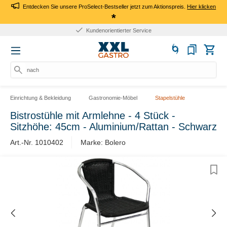
Entdecken Sie unsere ProSelect-Bestseller jetzt zum Aktionspreis.
Hier klicken
*
Kundenorientierter Service
nach Pr
Einrichtung & Bekleidung
Gastronomie-Möbel
Stapelstühle
Bistrostühle mit Armlehne - 4 Stück -
Sitzhöhe: 45cm - Aluminium/Rattan - Schwarz
Art.-Nr. 1010402
Marke: Bolero