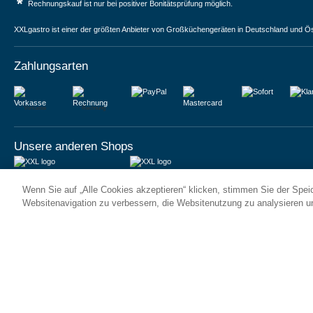
*
Rechnungskauf ist nur bei positiver Bonitätsprüfung möglich.
XXLgastro ist einer der größten Anbieter von Großküchengeräten in Deutschland und Ös
Zahlungsarten
Vorkasse
Rechnung
Unsere anderen Shops
JUMA International BV
JUMA International BV
Wenn Sie auf „Alle Cookies akzeptieren“ klicken, stimmen Sie der Spe
6 Rue des Bateliers
Vrijheidweg 34
92110 Clichy | France
1521RR Wormerveer | Nederland
Websitenavigation zu verbessern, die Websitenutzung zu analysieren 
Numéro de TVA : FR59815313275
BTW: NL853095048B01
Numéro Siren : 815313275
K.V.K.: 58573909
© 2026
XXLgastro
Datenschutz
Impressum
AGB