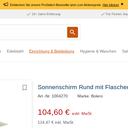
*
Entdecken Sie unsere ProSelect-Bestseller jetzt zum Aktionspreis.
Hier klicken
10+ Jahre Erfahrung
Für Firmen: Ka
n
Edelstahl
Einrichtung & Bekleidung
Hygiene & Waschen
Sal
Sonnenschirm Rund mit Flaschen
Art.-Nr. 1004270
Marke: Bolero
104,60 €
exkl. MwSt.
124,47 €
inkl. MwSt.