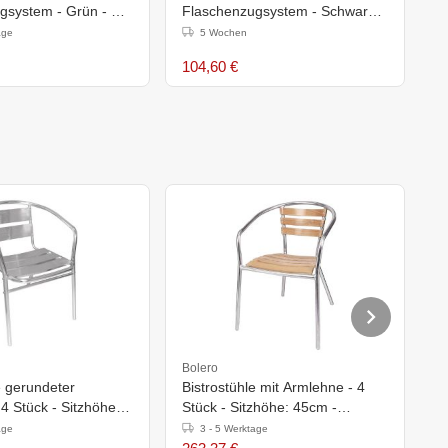
gsystem - Grün - Ø
Flaschenzugsystem - Schwarz -
F
Ø 3 Meter
i
age
5 Wochen
104,60 €
1
Bolero
B
e gerundeter
Bistrostühle mit Armlehne - 4
B
4 Stück - Sitzhöhe:
Stück - Sitzhöhe: 45cm -
minium
Aluminium/Eschenholz
age
3 - 5 Werktage