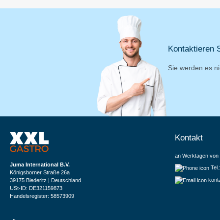
Kontaktieren S
Sie werden es ni
Kontakt
an Werktagen von 
Juma International B.V.
Tel
Königsborner Straße 26a
kont
39175 Biederitz | Deutschland
USt-ID: DE321159873
Handelsregister: 58573909