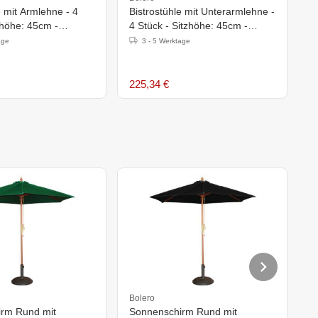
e mit Armlehne - 4
Bistrostühle mit Unterarmlehne -
P
zhöhe: 45cm -
4 Stück - Sitzhöhe: 45cm -
G
attan - Naturell
Aluminium
G
age
3 - 5 Werktage
225,34 €
7
Bolero
B
rm Rund mit
Sonnenschirm Rund mit
S