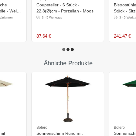
sche
Coupeteller - 6 Stück -
Bistrostühl
lle - Weiß
22,8(Ø)cm - Porzellan - Moos
Stück - Sit
ößen
Aluminium/R
Varianten
3 - 5 Werktage
3 - 5 Werkt
87,64 €
241,47 €
Ähnliche Produkte
Bolero
Bolero
mit
Sonnenschirm Rund mit
Sonnenschi