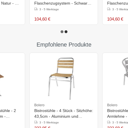
 Natur - Ø
Flaschenzugsystem - Schwarz -
Flaschenzu
Ø 2,5 Meter
3 Meter
3 - 5 Werktage
3 - 5 Werkt
104,60 €
104,60 €
Empfohlene Produkte
Bolero
Bolero
tühle - 2
Bistrostühle - 4 Stück - Sitzhöhe:
Bistrostühl
cm -
43,5cm - Aluminium und
Armlehne - 
Eschenholz
45cm - Alu
3 - 5 Werktage
3 - 5 Werkt