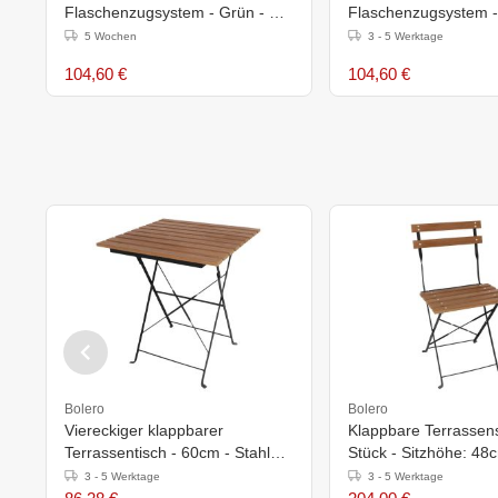
Flaschenzugsystem - Grün - Ø
Flaschenzugsystem -
2,5 Meter
2,5 Meter
5 Wochen
3 - 5 Werktage
104,60 €
104,60 €
Bolero
Bolero
Viereckiger klappbarer
Klappbare Terrassens
Terrassentisch - 60cm - Stahl
Stück - Sitzhöhe: 48
und Holzimitat
Holzimitat
3 - 5 Werktage
3 - 5 Werktage