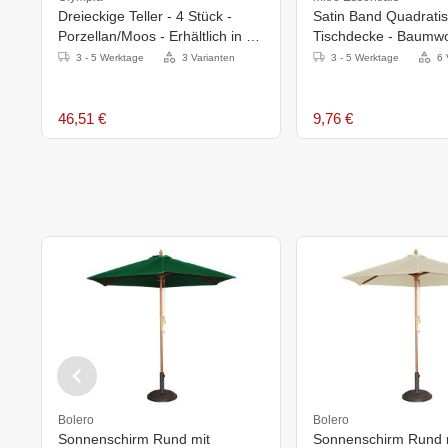
Dreieckige Teller - 4 Stück -
Satin Band Quadrati
Porzellan/Moos - Erhältlich in 3
Tischdecke - Baumwo
Größen
- Erhältlich in 10 Gr
3 - 5 Werktage
3 Varianten
3 - 5 Werktage
6 
46,51 €
9,76 €
Bolero
Bolero
Sonnenschirm Rund mit
Sonnenschirm Rund 