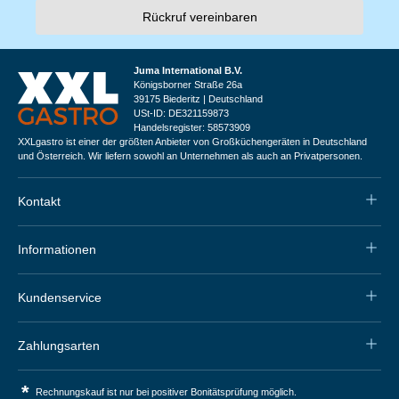
Rückruf vereinbaren
Juma International B.V.
Königsborner Straße 26a
39175 Biederitz | Deutschland
USt-ID: DE321159873
Handelsregister: 58573909
XXLgastro ist einer der größten Anbieter von Großküchengeräten in Deutschland
und Österreich. Wir liefern sowohl an Unternehmen als auch an Privatpersonen.
Kontakt
Informationen
Kundenservice
Zahlungsarten
*
Rechnungskauf ist nur bei positiver Bonitätsprüfung möglich.