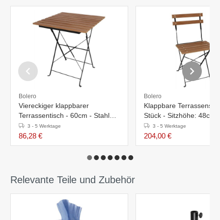
Bolero
Bolero
Viereckiger klappbarer
Klappbare Terrassenstüh
Terrassentisch - 60cm - Stahl
Stück - Sitzhöhe: 48cm -
und Holzimitat
Holzimitat
3 - 5 Werktage
3 - 5 Werktage
86,28 €
204,00 €
Relevante Teile und Zubehör