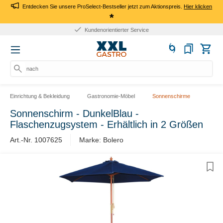
Entdecken Sie unsere ProSelect-Bestseller jetzt zum Aktionspreis.
Hier klicken
*
Kundenorientierter Service
nach Pr
Einrichtung & Bekleidung
Gastronomie-Möbel
Sonnenschirme
Sonnenschirm - DunkelBlau -
Flaschenzugsystem - Erhältlich in 2 Größen
Art.-Nr. 1007625
Marke: Bolero