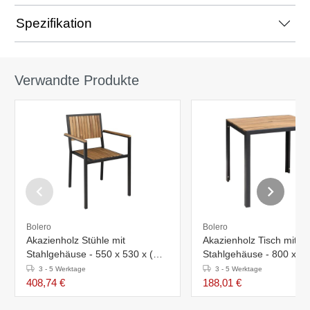
Spezifikation
Verwandte Produkte
Bolero
Bolero
Akazienholz Stühle mit
Akazienholz Tisch mit
Stahlgehäuse - 550 x 530 x (H)
Stahlgehäuse - 800 x 80
860 mm - 4 Stück
740 mm
3 - 5 Werktage
3 - 5 Werktage
408,74 €
188,01 €