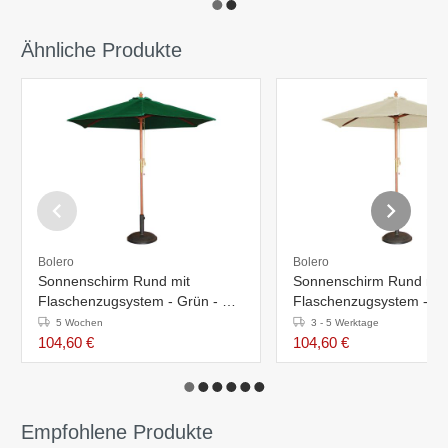
Ähnliche Produkte
Bolero
Bolero
Sonnenschirm Rund mit
Sonnenschirm Rund mit
Flaschenzugsystem - Grün - Ø
Flaschenzugsystem - Na
2,5 Meter
2,5 Meter
5 Wochen
3 - 5 Werktage
104,60 €
104,60 €
Empfohlene Produkte