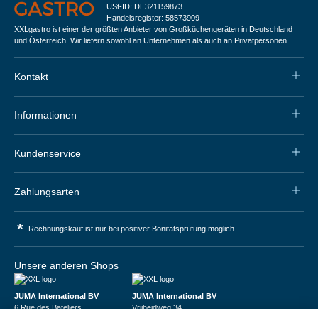
USt-ID: DE321159873
Handelsregister: 58573909
XXLgastro ist einer der größten Anbieter von Großküchengeräten in Deutschland
und Österreich. Wir liefern sowohl an Unternehmen als auch an Privatpersonen.
Kontakt
Informationen
Kundenservice
Zahlungsarten
*
Rechnungskauf ist nur bei positiver Bonitätsprüfung möglich.
Unsere anderen Shops
JUMA International BV
JUMA International BV
6 Rue des Bateliers
Vrijheidweg 34