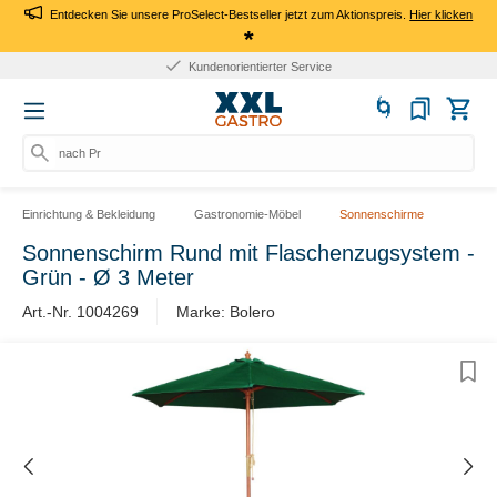
Entdecken Sie unsere ProSelect-Bestseller jetzt zum Aktionspreis.
Hier klicken
*
Kundenorientierter Service
nach Prod
Einrichtung & Bekleidung
Gastronomie-Möbel
Sonnenschirme
Sonnenschirm Rund mit Flaschenzugsystem -
Grün - Ø 3 Meter
Art.-Nr. 1004269
Marke: Bolero