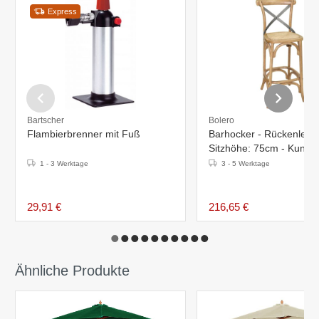
Express
Bartscher
Bolero
Flambierbrenner mit Fuß
Barhocker - Rückenlehn
Sitzhöhe: 75cm - Kunstl
und Birkenholz - Schwar
1 - 3 Werktage
3 - 5 Werktage
29,91 €
216,65 €
Ähnliche Produkte