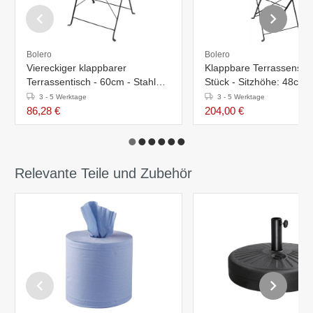
Bolero
Bolero
Viereckiger klappbarer
Klappbare Terrassenstüh
Terrassentisch - 60cm - Stahl
Stück - Sitzhöhe: 48cm -
und Holzimitat
Holzimitat
3 - 5 Werktage
3 - 5 Werktage
86,28 €
204,00 €
Relevante Teile und Zubehör