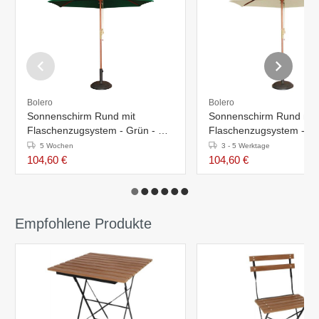
Bolero
Bolero
Sonnenschirm Rund mit
Sonnenschirm Rund mit
Flaschenzugsystem - Grün - Ø
Flaschenzugsystem - Na
2,5 Meter
2,5 Meter
5 Wochen
3 - 5 Werktage
104,60 €
104,60 €
Empfohlene Produkte