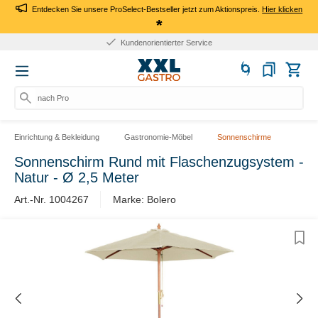
Entdecken Sie unsere ProSelect-Bestseller jetzt zum Aktionspreis.
Hier klicken
*
Kundenorientierter Service
nach Produ
Einrichtung & Bekleidung
Gastronomie-Möbel
Sonnenschirme
Sonnenschirm Rund mit Flaschenzugsystem -
Natur - Ø 2,5 Meter
Art.-Nr. 1004267
Marke: Bolero