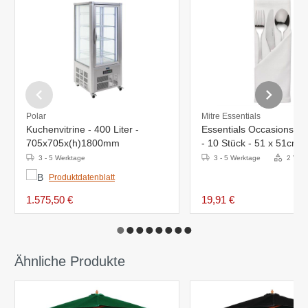
Polar
Mitre Essentials
Kuchenvitrine - 400 Liter -
Essentials Occasions Se
705x705x(h)1800mm
- 10 Stück - 51 x 51cm -
Polyester - Erhältlich in 
3 - 5 Werktage
3 - 5 Werktage
2 Vari
Farben
Produktdatenblatt
1.575,50 €
19,91 €
Ähnliche Produkte