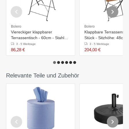
Bolero
Bolero
Viereckiger klappbarer
Klappbare Terrassenstüh
Terrassentisch - 60cm - Stahl
Stück - Sitzhöhe: 48cm -
und Holzimitat
Holzimitat
3 - 5 Werktage
3 - 5 Werktage
86,28 €
204,00 €
Relevante Teile und Zubehör