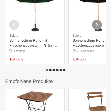
Bolero
Bolero
Sonnenschirm Rund mit
Sonnenschirm Rund mit
Flaschenzugsystem - Grün - Ø
Flaschenzugsystem - Sc
2,5 Meter
Ø 2,5 Meter
5 Wochen
3 - 5 Werktage
104,60 €
104,60 €
Empfohlene Produkte