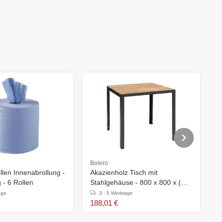
Bolero
B
len Innenabrollung -
Akazienholz Tisch mit
A
g - 6 Rollen
Stahlgehäuse - 800 x 800 x (H)
S
740 mm
4
age
3 - 5 Werktage
188,01 €
1