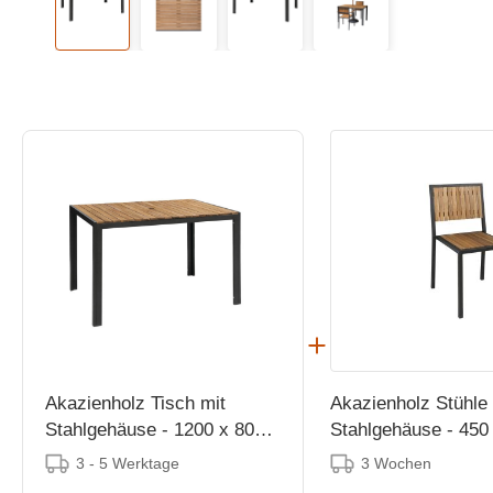
Akazienholz Tisch mit
Akazienholz Stühle 
Stahlgehäuse - 1200 x 800 x
Stahlgehäuse - 450 
(H)740mm
860 mm - 4 Stück
3 - 5 Werktage
3 Wochen