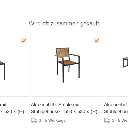
Wird oft zusammen gekauft
mit
Akazienholz Stühle mit
Akazienhol
x 530 x (H)
Stahlgehäuse - 550 x 530 x (H)
Stahlgehäu
860 mm - 4 Stück
450 mm - 2
3 - 5 Werktage
3 - 5 We