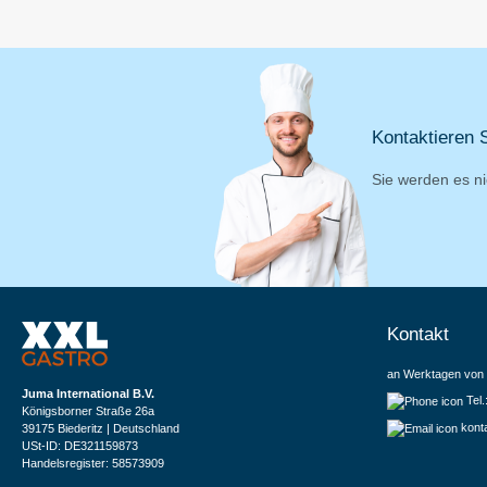
Kontaktieren S
Sie werden es ni
Kontakt
an Werktagen von 
Juma International B.V.
Tel
Königsborner Straße 26a
kont
39175 Biederitz | Deutschland
USt-ID: DE321159873
Handelsregister: 58573909