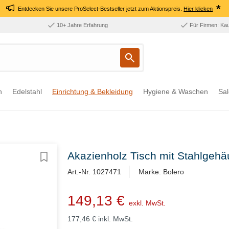
*
Entdecken Sie unsere ProSelect-Bestseller jetzt zum Aktionspreis.
Hier klicken
10+ Jahre Erfahrung
Für Firmen: Ka
n
Edelstahl
Einrichtung & Bekleidung
Hygiene & Waschen
Sal
Akazienholz Tisch mit Stahlgeh
Art.-Nr. 1027471
Marke: Bolero
149,13 €
exkl. MwSt.
177,46 €
inkl. MwSt.