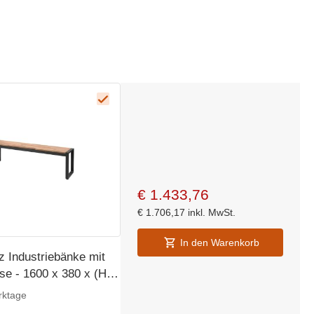
€
1.433,76
€
1.706,17
inkl. MwSt.
In den Warenkorb
z Industriebänke mit
se - 1600 x 380 x (H)
 Stück
rktage