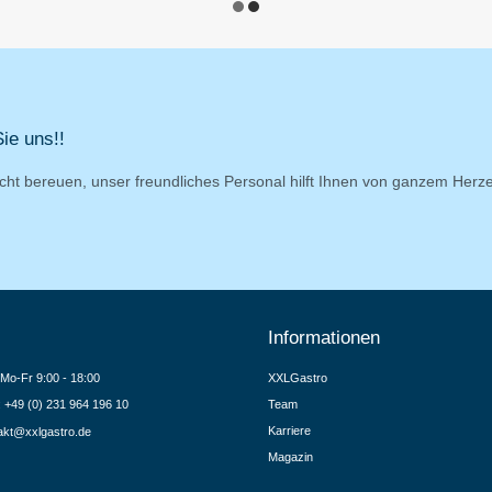
ie uns!!
cht bereuen, unser freundliches Personal hilft Ihnen von ganzem Herz
Informationen
Mo-Fr 9:00 - 18:00
XXLGastro
.: +49 (0) 231 964 196 10
Team
Karriere
akt@xxlgastro.de
Magazin