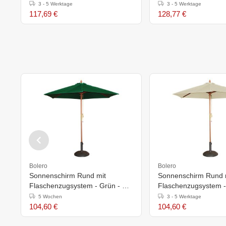
1000 mm
3 - 5 Werktage
3 - 5 Werktage
117,69 €
128,77 €
Bolero
Bolero
Sonnenschirm Rund mit
Sonnenschirm Rund 
Flaschenzugsystem - Grün - Ø
Flaschenzugsystem -
2,5 Meter
2,5 Meter
5 Wochen
3 - 5 Werktage
104,60 €
104,60 €