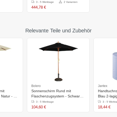
740 mm
3 - 5 Werktage
2 Varianten
444,78 €
Relevante Teile und Zubehör
Bolero
Jantex
mit
Sonnenschirm Rund mit
Handtuchrol
 Natur - Ø
Flaschenzugsystem - Schwarz -
Blau 2-lagi
Ø 2,5 Meter
3 - 5 Werktage
3 - 5 Werkt
104,60 €
18,44 €