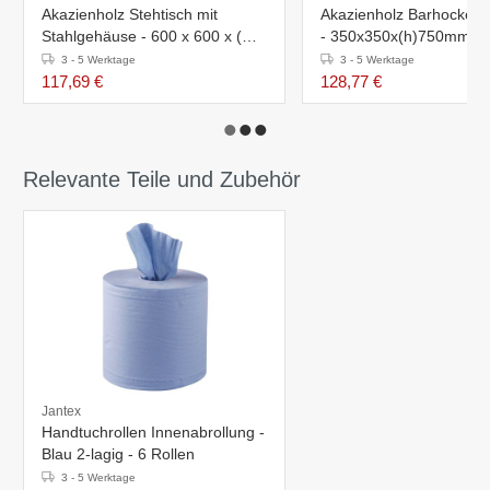
Akazienholz Stehtisch mit
Akazienholz Barhocker -
Stahlgehäuse - 600 x 600 x (H)
- 350x350x(h)750mm
1000 mm
3 - 5 Werktage
3 - 5 Werktage
117,69 €
128,77 €
Relevante Teile und Zubehör
Jantex
Handtuchrollen Innenabrollung -
Blau 2-lagig - 6 Rollen
3 - 5 Werktage