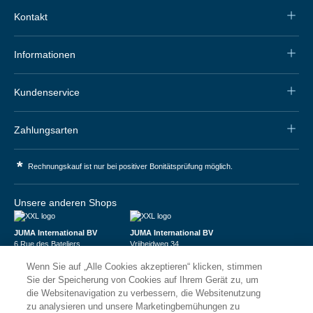
Kontakt
Informationen
Kundenservice
Zahlungsarten
*
Rechnungskauf ist nur bei positiver Bonitätsprüfung möglich.
Unsere anderen Shops
JUMA International BV
JUMA International BV
6 Rue des Bateliers
Vrijheidweg 34
92110 Clichy | France
1521RR Wormerveer | Nederland
Wenn Sie auf „Alle Cookies akzeptieren“ klicken, stimmen
Numéro de TVA : FR59815313275
BTW: NL853095048B01
Numéro Siren : 815313275
K.V.K.: 58573909
Sie der Speicherung von Cookies auf Ihrem Gerät zu, um
die Websitenavigation zu verbessern, die Websitenutzung
zu analysieren und unsere Marketingbemühungen zu