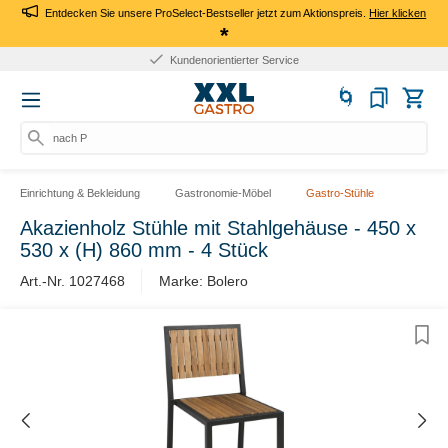
Entdecken Sie unsere ProSelect-Bestseller jetzt zum Aktionspreis.
Hier klicken
*
Kundenorientierter Service
nach Pr
Einrichtung & Bekleidung
Gastronomie-Möbel
Gastro-Stühle
Akazienholz Stühle mit Stahlgehäuse - 450 x
530 x (H) 860 mm - 4 Stück
Art.-Nr. 1027468
Marke: Bolero