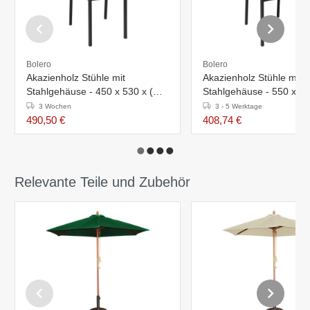
Bolero
Bolero
Akazienholz Stühle mit
Akazienholz Stühle mit
Stahlgehäuse - 450 x 530 x (H)
Stahlgehäuse - 550 x 53
860 mm - 4 Stück
860 mm - 4 Stück
3 Wochen
3 - 5 Werktage
490,50 €
408,74 €
Relevante Teile und Zubehör