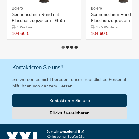
Bolero
Bolero
Sonnenschirm Rund mit
Sonnenschirm Rund mit
Flaschenzugsystem - Grün - Ø
Flaschenzugsystem - Na
2,5 Meter
2,5 Meter
5 Wochen
3 - 5 Werktage
104,60 €
104,60 €
Kontaktieren Sie uns!!
Sie werden es nicht bereuen, unser freundliches Personal
hilft Ihnen von ganzem Herzen.
Kontaktieren Sie uns
Rückruf vereinbaren
Juma International B.V.
Königsborner Straße 26a