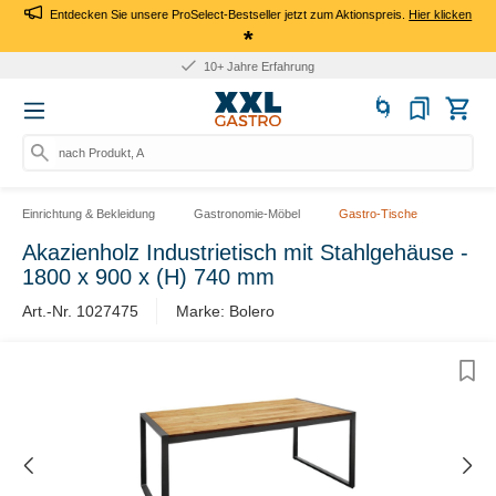
Entdecken Sie unsere ProSelect-Bestseller jetzt zum Aktionspreis.
Hier klicken
*
10+ Jahre Erfahrung
nach Produkt, Art
Einrichtung & Bekleidung
Gastronomie-Möbel
Gastro-Tische
Akazienholz Industrietisch mit Stahlgehäuse -
1800 x 900 x (H) 740 mm
Art.-Nr. 1027475
Marke: Bolero