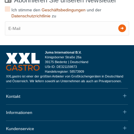
Abonnieren Sie unseren Newsletter
Ich stimme den
Geschäftsbedingungen
und der
Datenschutzrichtlinie
zu
Juma International B.V.
Königsborner Straße 26a
39175 Biederitz | Deutschland
USt-ID: DE321159873
Handelsregister: 58573909
XXLgastro ist einer der größten Anbieter von Großküchengeräten in Deutschland
und Österreich. Wir liefern sowohl an Unternehmen als auch an Privatpersonen.
Kontakt
Informationen
Kundenservice