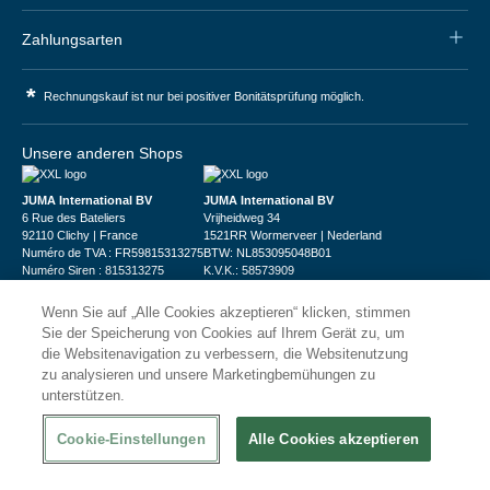
Zahlungsarten
*
Rechnungskauf ist nur bei positiver Bonitätsprüfung möglich.
Unsere anderen Shops
JUMA International BV
JUMA International BV
6 Rue des Bateliers
Vrijheidweg 34
92110 Clichy | France
1521RR Wormerveer | Nederland
Numéro de TVA : FR59815313275
BTW: NL853095048B01
Numéro Siren : 815313275
K.V.K.: 58573909
Wenn Sie auf „Alle Cookies akzeptieren“ klicken, stimmen
Sie der Speicherung von Cookies auf Ihrem Gerät zu, um
die Websitenavigation zu verbessern, die Websitenutzung
zu analysieren und unsere Marketingbemühungen zu
unterstützen.
© 2026
XXLgastro
Datenschutz
Impressum
AGB
Cookie-Einstellungen
Alle Cookies akzeptieren