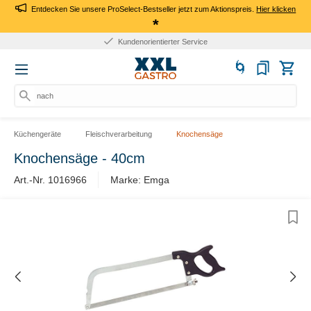
Entdecken Sie unsere ProSelect-Bestseller jetzt zum Aktionspreis.
Hier klicken
*
Kundenorientierter Service
nach
Küchengeräte
Fleischverarbeitung
Knochensäge
Knochensäge - 40cm
Art.-Nr. 1016966
Marke: Emga