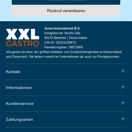
Rückruf vereinbaren
Juma International B.V.
Königsborner Straße 26a
39175 Biederitz | Deutschland
USt-ID: DE321159873
Handelsregister: 58573909
XXLgastro ist einer der größten Anbieter von Großküchengeräten in Deutschland
und Österreich. Wir liefern sowohl an Unternehmen als auch an Privatpersonen.
Kontakt
Informationen
Kundenservice
Zahlungsarten