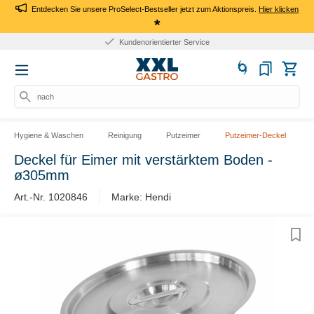
Entdecken Sie unsere ProSelect-Bestseller jetzt zum Aktionspreis.
Hier klicken
*
Kundenorientierter Service
nach P
Hygiene & Waschen
Reinigung
Putzeimer
Putzeimer-Deckel
Deckel für Eimer mit verstärktem Boden -
ø305mm
Art.-Nr. 1020846
Marke: Hendi