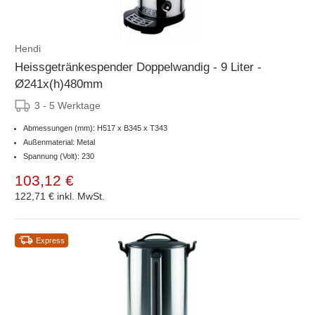
Hendi
Heissgetränkespender Doppelwandig - 9 Liter -
Ø241x(h)480mm
3 - 5 Werktage
Abmessungen (mm): H517 x B345 x T343
Außenmaterial: Metal
Spannung (Volt): 230
103,12 €
122,71 €
inkl. MwSt.
Express