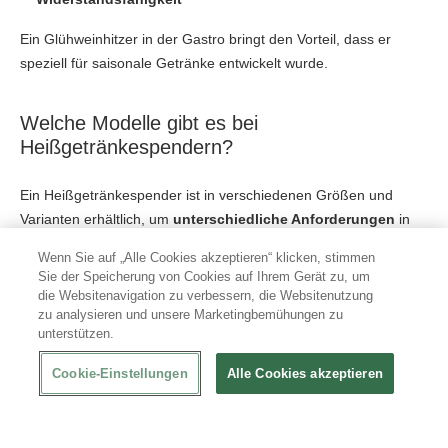
Ein Glühweinhitzer in der Gastro bringt den Vorteil, dass er
speziell für saisonale Getränke entwickelt wurde.
Welche Modelle gibt es bei
Heißgetränkespendern?
Ein Heißgetränkespender ist in verschiedenen Größen und
Varianten erhältlich, um
unterschiedliche Anforderungen
in
der Gastronomie abzudecken. Unsere Modelle reichen von
Wenn Sie auf „Alle Cookies akzeptieren“ klicken, stimmen
kleineren Geräten für Bars bis hin zu großvolumigen Anlagen für
Sie der Speicherung von Cookies auf Ihrem Gerät zu, um
Hotelketten oder Restaurants. Die Auswahl hängt davon ab, wie
die Websitenavigation zu verbessern, die Websitenutzung
zu analysieren und unsere Marketingbemühungen zu
viele
Heißgetränke
in einem bestimmten Zeitraum ausgegeben
unterstützen.
werden.
Cookie-Einstellungen
Alle Cookies akzeptieren
Glühwein- und Heißwasserkessel
Glühwein- und Heißwasserkessel sorgen für eine