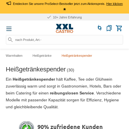
Entdecken Sie unsere ProSelect-Bestseller jetzt zum Aktionspreis.
Hier klicken
*
10+ Jahre Erfahrung
nach Produkt, Art.-Nr., Marke
Warmhalten
Heißgetränke
Heißgetränkespender
Heißgetränkespender
(30)
Ein
Heißgetränkespender
hält Kaffee, Tee oder Glühwein
zuverlässig warm und sorgt in Gastronomien, Hotels, Bars oder
beim Catering für einen
reibungslosen Service
. Verschiedene
Modelle mit passender Kapazität sorgen für Effizienz, Hygiene
und gleichbleibende Qualität.
90% zufriedene Kunden