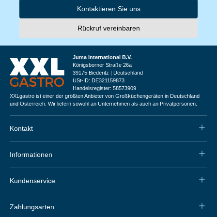
Kontaktieren Sie uns
Rückruf vereinbaren
Juma International B.V.
Königsborner Straße 26a
39175 Biederitz | Deutschland
USt-ID: DE321159873
Handelsregister: 58573909
XXLgastro ist einer der größten Anbieter von Großküchengeräten in Deutschland
und Österreich. Wir liefern sowohl an Unternehmen als auch an Privatpersonen.
Kontakt
Informationen
Kundenservice
Zahlungsarten