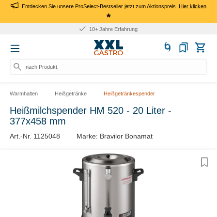
Entdecken Sie unsere ProSelect-Bestseller jetzt zum Aktionspreis.
Hier klicken
*
10+ Jahre Erfahrung
nach Produkt, A
Warmhalten
Heißgetränke
Heißgetränkespender
Heißmilchspender HM 520 - 20 Liter -
377x458 mm
Art.-Nr. 1125048
Marke: Bravilor Bonamat