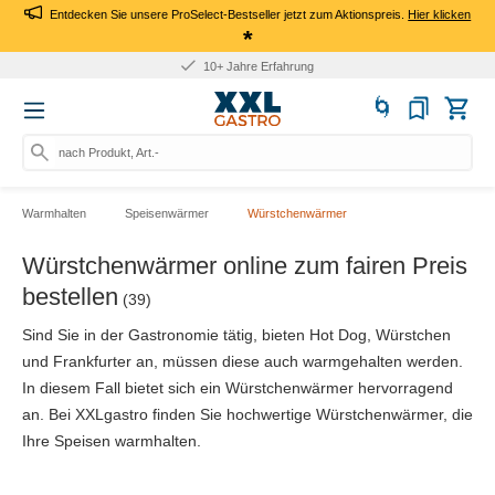
Entdecken Sie unsere ProSelect-Bestseller jetzt zum Aktionspreis.
Hier klicken
*
10+ Jahre Erfahrung
nach Produkt, Art.-Nr., Marke
Warmhalten
Speisenwärmer
Würstchenwärmer
Würstchenwärmer online zum fairen Preis
bestellen
(39)
Sind Sie in der Gastronomie tätig, bieten Hot Dog, Würstchen
und Frankfurter an, müssen diese auch warmgehalten werden.
In diesem Fall bietet sich ein Würstchenwärmer hervorragend
an. Bei XXLgastro finden Sie hochwertige Würstchenwärmer, die
Ihre Speisen warmhalten.