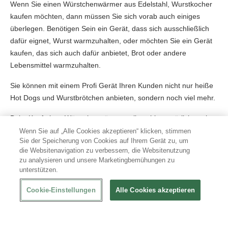
Wenn Sie einen Würstchenwärmer aus Edelstahl, Wurstkocher
kaufen möchten, dann müssen Sie sich vorab auch einiges
überlegen. Benötigen Sein ein Gerät, dass sich ausschließlich
dafür eignet, Wurst warmzuhalten, oder möchten Sie ein Gerät
kaufen, das sich auch dafür anbietet, Brot oder andere
Lebensmittel warmzuhalten.
Sie können mit einem Profi Gerät Ihren Kunden nicht nur heiße
Hot Dogs und Wurstbrötchen anbieten, sondern noch viel mehr.
Beim Kauf eines Würstchenwärmers gilt es hier natürlich auch
die Qualität des Gerätes zu achten. So empfiehlt es sich, dass
Wenn Sie auf „Alle Cookies akzeptieren“ klicken, stimmen
Sie der Speicherung von Cookies auf Ihrem Gerät zu, um
man sich ausschließlich für Gerät von namhaften Herstellern
die Websitenavigation zu verbessern, die Websitenutzung
und bekannte Marken entscheiden.
zu analysieren und unsere Marketingbemühungen zu
unterstützen.
Würstchenwärmer zum fairen Preis
Cookie-Einstellungen
Alle Cookies akzeptieren
Auch hochwertige Würstchenmaker aus Edelstahl werden Ihnen
in unserem Sortiment zu einem fairen Preis angeboten. Sie