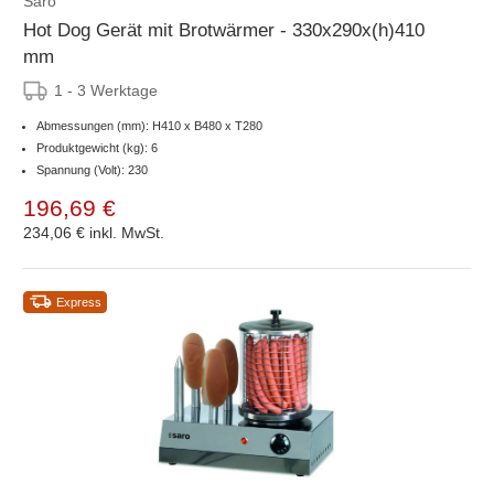
Saro
Hot Dog Gerät mit Brotwärmer - 330x290x(h)410
mm
1 - 3 Werktage
Abmessungen (mm): H410 x B480 x T280
Produktgewicht (kg): 6
Spannung (Volt): 230
196,69 €
234,06 €
inkl. MwSt.
Express