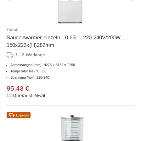
Hendi
Saucenwärmer einzeln - 0,65L - 220-240V/200W -
150x223x(H)282mm
1 - 3 Werktage
Abmessungen (mm): H275 x B152 x T258
Temperatur bis (°C): 65
Spannung (Volt): 220-240
95,43 €
113,56 €
inkl. MwSt.
Express