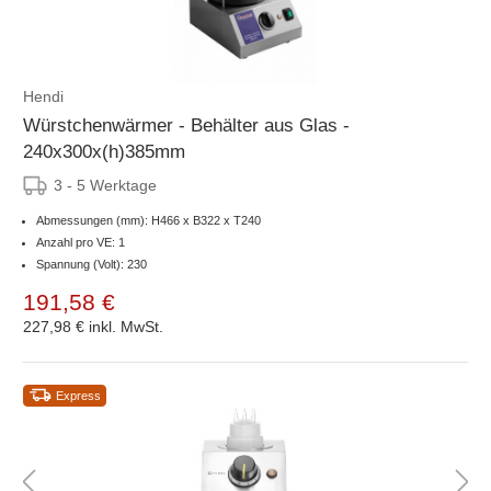
Hendi
Würstchenwärmer - Behälter aus Glas -
240x300x(h)385mm
3 - 5 Werktage
Abmessungen (mm): H466 x B322 x T240
Anzahl pro VE: 1
Spannung (Volt): 230
191,58 €
227,98 €
inkl. MwSt.
Express