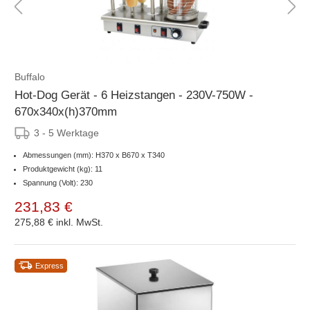
Buffalo
Hot-Dog Gerät - 6 Heizstangen - 230V-750W -
670x340x(h)370mm
3 - 5 Werktage
Abmessungen (mm): H370 x B670 x T340
Produktgewicht (kg): 11
Spannung (Volt): 230
231,83 €
275,88 €
inkl. MwSt.
Express