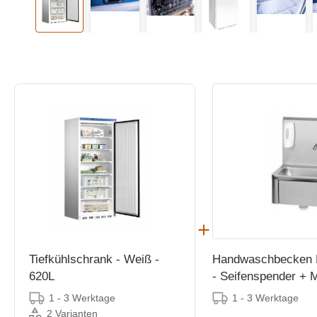
Tiefkühlschrank - Weiß -
Handwaschbecken 
620L
- Seifenspender + M
400x340x(h)595mm
1 - 3 Werktage
1 - 3 Werktage
2 Varianten