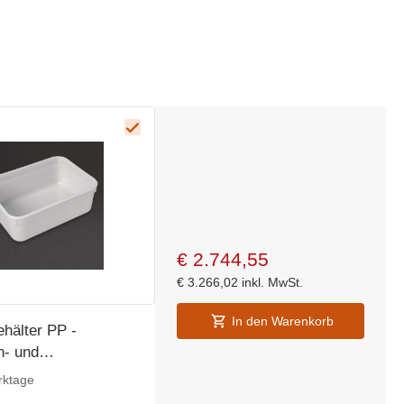
€
2.744,55
€
3.266,02
inkl. MwSt.
In den Warenkorb
hälter PP -
n- und
beständig - 2 Liter - 20
rktage