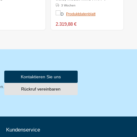
3 Wochen
Produktdatenblatt
2.319,88 €
9
Kontaktieren Sie uns
en.
Rückruf vereinbaren
Kundenservice