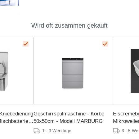
Wird oft zusammen gekauft
Kniebedienung
Geschirrspülmaschine - Körbe
Eiscremebe
ischbatterie -
50x50cm - Modell MARBURG
Mikrowelle
gefrierungs
1 - 3 Werktage
3 - 5 We
Stück