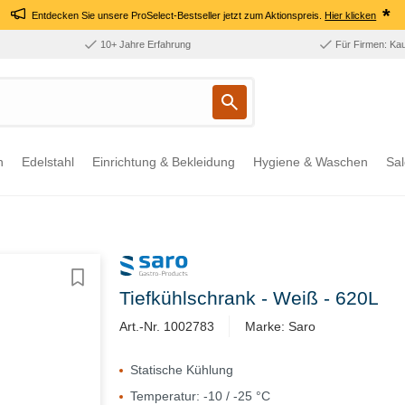
*
Entdecken Sie unsere ProSelect-Bestseller jetzt zum Aktionspreis.
Hier klicken
10+ Jahre Erfahrung
Für Firmen: Ka
n
Edelstahl
Einrichtung & Bekleidung
Hygiene & Waschen
Sal
Tiefkühlschrank - Weiß - 620L
Art.-Nr. 1002783
Marke: Saro
Statische Kühlung
Temperatur: -10 / -25 °C