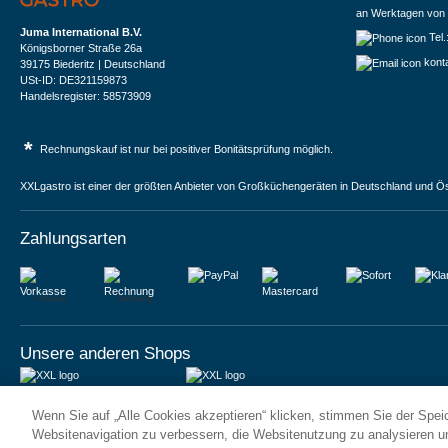
an Werktagen von 
Juma International B.V.
Tel
Königsborner Straße 26a
kont
39175 Biederitz | Deutschland
USt-ID: DE321159873
Handelsregister: 58573909
*
Rechnungskauf ist nur bei positiver Bonitätsprüfung möglich.
XXLgastro ist einer der größten Anbieter von Großküchengeräten in Deutschland und Ös
Zahlungsarten
Vorkasse
Rechnung
Unsere anderen Shops
JUMA International BV
JUMA International BV
Wenn Sie auf „Alle Cookies akzeptieren“ klicken, stimmen Sie der Spe
6 Rue des Bateliers
Vrijheidweg 34
92110 Clichy | France
1521RR Wormerveer | Nederland
Websitenavigation zu verbessern, die Websitenutzung zu analysieren 
Numéro de TVA : FR59815313275
BTW: NL853095048B01