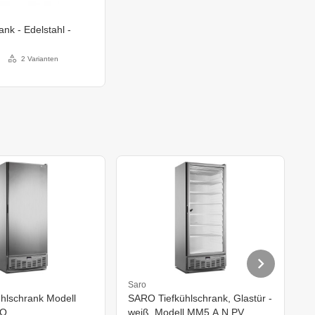
ank - Edelstahl -
2 Varianten
Saro
S
hlschrank Modell
SARO Tiefkühlschrank, Glastür -
T
PO
weiß, Modell MM5 A N PV
9