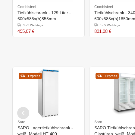
Combisteel
Combisteel
Tiefkühlschrank - 129 Liter -
Tiefkühlschrank - 340 
600x585x(h)855mm
600x585x(h)1850mm
3 - 5 Werktage
3 - 5 Werktage
495,07 €
801,08 €
Express
Express
Saro
Saro
SARO Lagertiefkühlschrank -
SARO Tiefkühlschran
weiß, Modell HT 400
Glastüren, weiß, Mod