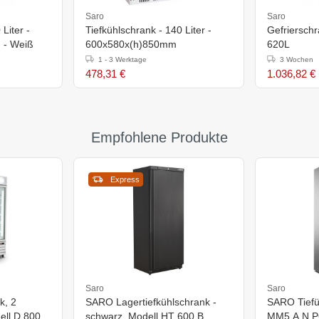
Saro
Saro
Liter -
Tiefkühlschrank - 140 Liter -
Gefrierschr
 - Weiß
600x580x(h)850mm
620L
1 - 3 Werktage
3 Wochen
478,31 €
1.036,82 €
Empfohlene Produkte
Express
Saro
Saro
k, 2
SARO Lagertiefkühlschrank -
SARO Tiefü
ell D 800
schwarz, Modell HT 600 B
MM5 A N 