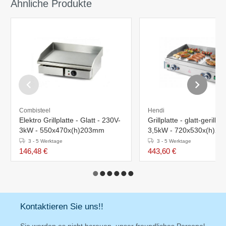
Ähnliche Produkte
Combisteel
Hendi
Elektro Grillplatte - Glatt - 230V-
Grillplatte - glatt-gerillt - 230V-
3kW - 550x470x(h)203mm
3,5kW - 720x530x(h)2
3 - 5 Werktage
3 - 5 Werktage
146,48 €
443,60 €
Kontaktieren Sie uns!!
Sie werden es nicht bereuen, unser freundliches Personal