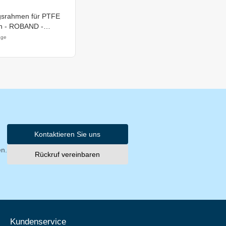
gsrahmen für PTFE
n - ROBAND -
r 8 Sandwich Station
age
Kontaktieren Sie uns
en.
Rückruf vereinbaren
Kundenservice