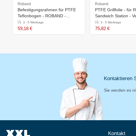
Roband
Roband
Befestigungsrahmen für PTFE
PTFE Grillfolie - fü
Teflonbogen - ROBAND -
Sandwich Station - 
Geeignet für 6 Sandwich Station
5
3 - 5 Werktage
3 - 5 Werktage
59,18 €
75,82 €
Kontaktieren S
Sie werden es ni
Kontakt