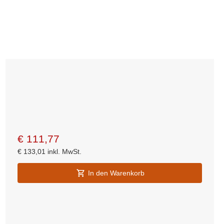
€
111,77
€
133,01
inkl. MwSt.
In den Warenkorb