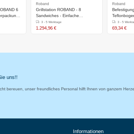
Roband
Roband
r ROBAND 6
Grillstation ROBAND - 8
Befestigun
Verpackung
Sandwiches - Einfache
Teflonboge
Deckplatte - 2990W
Geeignet fü
3 - 5 Werktage
3 - 5 Werkt
1.294,96 €
69,34 €
ie uns!!
cht bereuen, unser freundliches Personal hilft Ihnen von ganzem Herz
Informationen