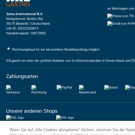
an Werktagen von 
Juma International B.V.
Tel
Königsborner Straße 26a
kont
39175 Biederitz | Deutschland
USt-ID: DE321159873
Handelsregister: 58573909
*
Rechnungskauf ist nur bei positiver Bonitätsprüfung möglich.
XXLgastro ist einer der größten Anbieter von Großküchengeräten in Deutschland und Ös
Zahlungsarten
Vorkasse
Rechnung
Unsere anderen Shops
JUMA International BV
JUMA International BV
Wenn Sie auf „Alle Cookies akzeptieren“ klicken, stimmen Sie der Spe
6 Rue des Bateliers
Vrijheidweg 34
92110 Clichy | France
1521RR Wormerveer | Nederland