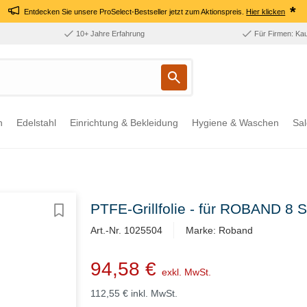
*
Entdecken Sie unsere ProSelect-Bestseller jetzt zum Aktionspreis.
Hier klicken
10+ Jahre Erfahrung
Für Firmen: Ka
n
Edelstahl
Einrichtung & Bekleidung
Hygiene & Waschen
Sal
PTFE-Grillfolie - für ROBAND 8 S
Art.-Nr. 1025504
Marke: Roband
94,58 €
exkl. MwSt.
112,55 €
inkl. MwSt.