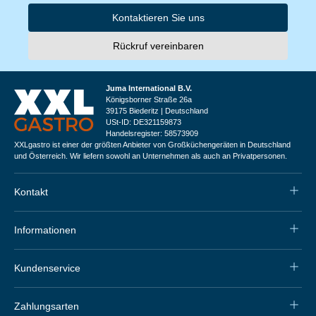
Kontaktieren Sie uns
Rückruf vereinbaren
Juma International B.V.
Königsborner Straße 26a
39175 Biederitz | Deutschland
USt-ID: DE321159873
Handelsregister: 58573909
XXLgastro ist einer der größten Anbieter von Großküchengeräten in Deutschland
und Österreich. Wir liefern sowohl an Unternehmen als auch an Privatpersonen.
Kontakt
Informationen
Kundenservice
Zahlungsarten