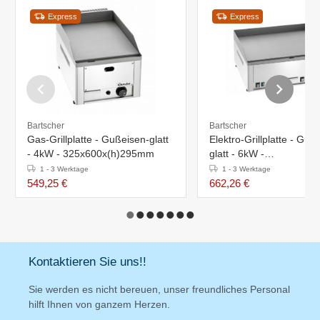
Express
Express
Bartscher
Bartscher
Gas-Grillplatte - Gußeisen-glatt
Elektro-Grillplatte - Guß
- 4kW - 325x600x(h)295mm
glatt - 6kW -
660x480x(h)290mm
1 - 3 Werktage
1 - 3 Werktage
549,25 €
662,26 €
Kontaktieren Sie uns!!
Sie werden es nicht bereuen, unser freundliches Personal
hilft Ihnen von ganzem Herzen.