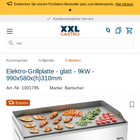
Entdecken Sie unsere ProSelect-Bestseller jetzt zum Aktionspreis.
Hier klicken
*
Kundenorientierter Service
nach
Küchengeräte
Grillgeräte
Grillplatten
Elektro-Grillplatte - glatt - 9kW -
990x580x(h)310mm
Art.-Nr. 1001785
Marke: Bartscher
Express