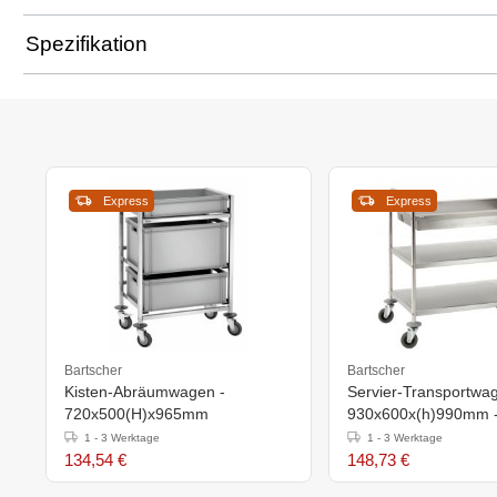
Spezifikation
Express
Express
Bartscher
Bartscher
Kisten-Abräumwagen -
Servier-Transportwag
720x500(H)x965mm
930x600x(h)990mm -
1 - 3 Werktage
1 - 3 Werktage
134,54 €
148,73 €