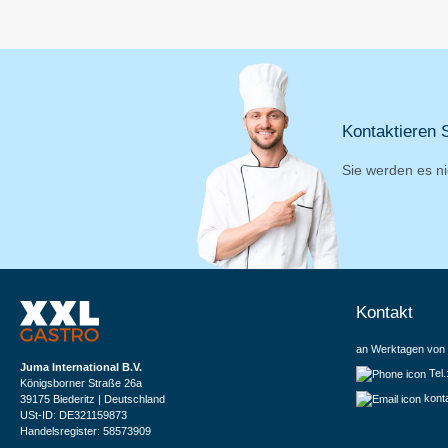
Kontaktieren S
Sie werden es ni
Kontakt
an Werktagen von 
Juma International B.V.
Tel
Königsborner Straße 26a
kont
39175 Biederitz | Deutschland
USt-ID: DE321159873
Handelsregister: 58573909