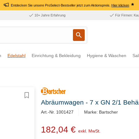
*
Entdecken Sie unsere ProSelect-Bestseller jetzt zum Aktionspreis.
Hier klicken
10+ Jahre Erfahrung
Für Firmen: Ka
n
Edelstahl
Einrichtung & Bekleidung
Hygiene & Waschen
Sal
Abräumwagen - 7 x GN 2/1 Behält
Art.-Nr. 1001427
Marke: Bartscher
182,04 €
exkl. MwSt.