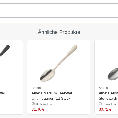
Ähnliche Produkte
Amefa
Amefa
fel
Amefa Medium Teelöffel
Amefa Aust
Champagner (12 Stück)
Stonewash Ta
(Box 12)
3 - 5 Werktage
3 Wochen
31,46 €
30,72 €