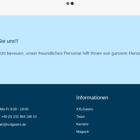
ie uns!!
cht bereuen, unser freundliches Personal hilft Ihnen von ganzem Herz
Informationen
Mo-Fr 9:00 - 18:00
XXLGastro
.: +49 (0) 231 964 196 10
Team
Karriere
akt@xxlgastro.de
Magazin