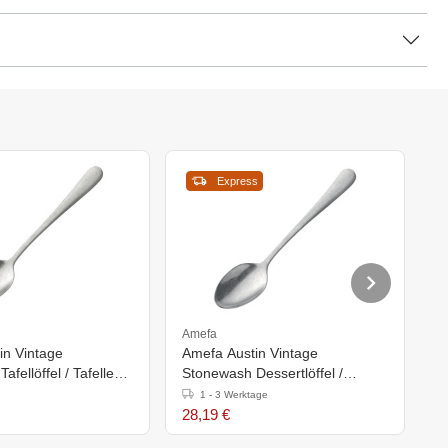
Express
Amefa
A
in Vintage
Amefa Austin Vintage
A
fellöffel / Tafellepel
Stonewash Dessertlöffel /
S
Dessertlöffel (Box 12)
K
1 - 3 Werktage
28,19 €
2