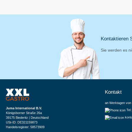
Kontaktieren S
Sie werden es ni
Kontakt
an Werktagen von 
Juma International B.V.
Tel
Königsborner Straße 26a
kont
39175 Biederitz | Deutschland
USt-ID: DE321159873
Handelsregister: 58573909