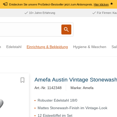
*
Entdecken Sie unsere ProSelect-Bestseller jetzt zum Aktionspreis.
Hier klicken
10+ Jahre Erfahrung
Für Firmen: Ka
n
Edelstahl
Einrichtung & Bekleidung
Hygiene & Waschen
Sal
Amefa Austin Vintage Stonewash E
Art.-Nr. 1142348
Marke: Amefa
Robuster Edelstahl 18/0
Mattes Stonewash-Finish im Vintage-Look
12 Eisteelöffel im Set