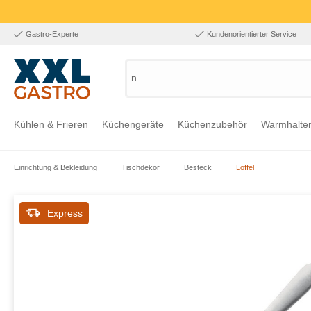
Gastro-Experte
Kundenorientierter Service
nach
Kühlen & Frieren
Küchengeräte
Küchenzubehör
Warmhalte
Einrichtung & Bekleidung
Tischdekor
Besteck
Löffel
Zur Kategorie Kühlen & Frieren
Zur Kategorie Küchengeräte
Zur Kategorie Küchenzubehör
Zur Kategorie Warmhalten
Zur Kategorie Edelstahl
Zur Kategorie Einrichtung & Bekleidung
Zur Kategorie Hygiene & Waschen
Express