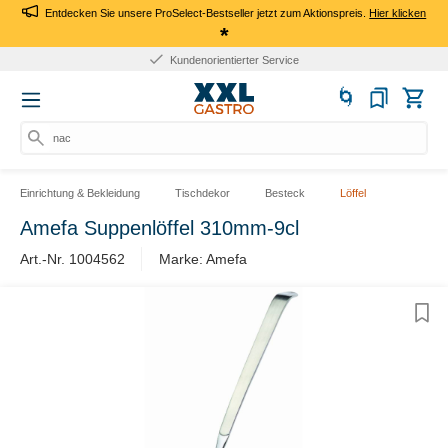
Entdecken Sie unsere ProSelect-Bestseller jetzt zum Aktionspreis.
Hier klicken
*
Kundenorientierter Service
nach
Einrichtung & Bekleidung
Tischdekor
Besteck
Löffel
Amefa Suppenlöffel 310mm-9cl
Art.-Nr. 1004562
Marke: Amefa