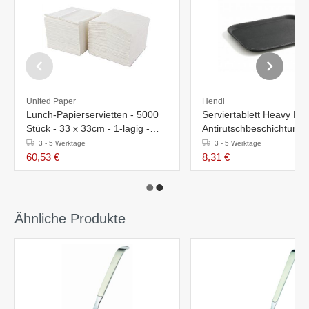
United Paper
Hendi
Lunch-Papierservietten - 5000
Serviertablett Heavy Dut
Stück - 33 x 33cm - 1-lagig -
Antirutschbeschichtung 
Weiß
Bruchfest - 530x325mm
3 - 5 Werktage
3 - 5 Werktage
60,53 €
8,31 €
Ähnliche Produkte