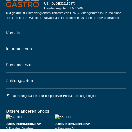
USt-ID: DE321159873
Handelsregister: 58573909
XXLgastro ist einer der größten Anbieter von Großküchengeräten in Deutschland
und Österreich. Wir liefern sowohl an Unternehmen als auch an Privatpersonen.
Kontakt
Informationen
Kundenservice
Zahlungsarten
*
Rechnungskauf ist nur bei positiver Bonitätsprüfung möglich.
Unsere anderen Shops
JUMA International BV
JUMA International BV
6 Rue des Bateliers
Vrijheidweg 34