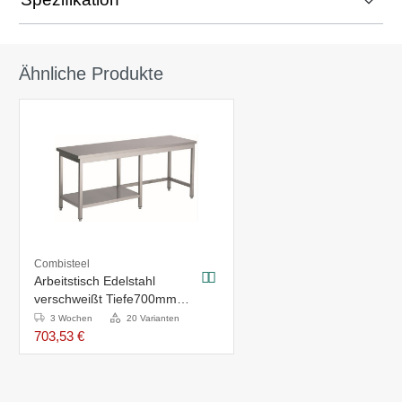
Ähnliche Produkte
Combisteel
Arbeitstisch Edelstahl
verschweißt Tiefe700mm
2300x700(H)x900mm
3 Wochen
20 Varianten
703,53 €