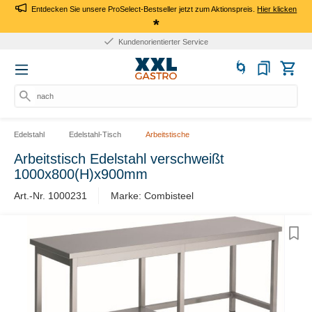
Entdecken Sie unsere ProSelect-Bestseller jetzt zum Aktionspreis.
Hier klicken
*
Kundenorientierter Service
nach P
Edelstahl
Edelstahl-Tisch
Arbeitstische
Arbeitstisch Edelstahl verschweißt
1000x800(H)x900mm
Art.-Nr. 1000231
Marke: Combisteel