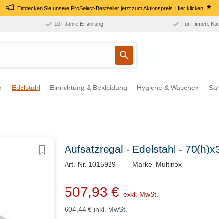
*
Entdecken Sie unsere ProSelect-Bestseller jetzt zum Aktionspreis.
Hier klicken
10+ Jahre Erfahrung
Für Firmen: Ka
n
Edelstahl
Einrichtung & Bekleidung
Hygiene & Waschen
Sal
Aufsatzregal - Edelstahl - 70(h
Art.-Nr. 1015929
Marke: Multinox
507,93 €
exkl. MwSt.
604,44 €
inkl. MwSt.