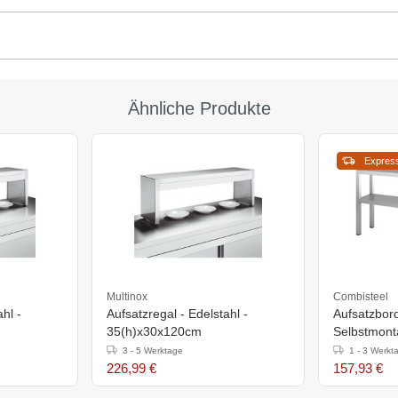
Ähnliche Produkte
Expres
Multinox
Combisteel
hl -
Aufsatzregal - Edelstahl -
Aufsatzbord
35(h)x30x120cm
Selbstmon
3 - 5 Werktage
1 - 3 Werkt
226,99 €
157,93 €