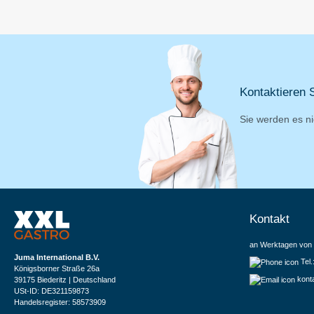
Kontaktieren S
Sie werden es ni
Kontakt
an Werktagen von 
Juma International B.V.
Tel
Königsborner Straße 26a
kont
39175 Biederitz | Deutschland
USt-ID: DE321159873
Handelsregister: 58573909